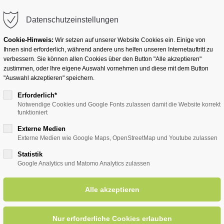
info@badwesternkotten.de
Datenschutzeinstellungen
Cookie-Hinweis:
Wir setzen auf unserer Website Cookies ein. Einige von
Ihnen sind erforderlich, während andere uns helfen unseren Internetauftritt zu
verbessern. Sie können allen Cookies über den Button "Alle akzeptieren"
zustimmen, oder Ihre eigene Auswahl vornehmen und diese mit dem Button
Ihr Heilbad
Übernachten
Für Ihre Gesun
"Auswahl akzeptieren" speichern.
Erforderlich*
Notwendige Cookies und Google Fonts zulassen damit die Website korrekt
funktioniert
entsreader (Timeline)
Externe Medien
Externe Medien wie Google Maps, OpenStreetMap und Youtube zulassen
Statistik
Google Analytics und Matomo Analytics zulassen
ng - 90-minütiger Spaziergang