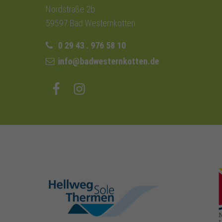
Nordstraße 2b
59597 Bad Westernkotten
0 29 43 . 976 58 10
info@badwesternkotten.de
hellweg-sole-
thermen.de