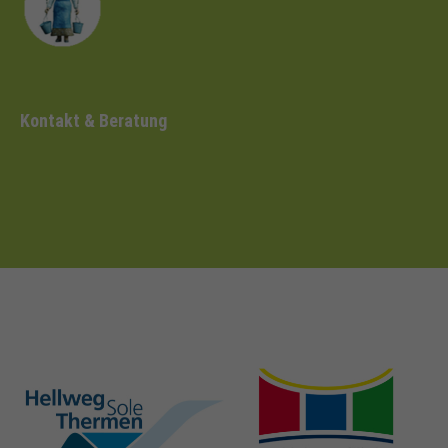
Kontakt & Beratung
hellweg-sole-
nrw-
thermen.de
heilbaeder.de