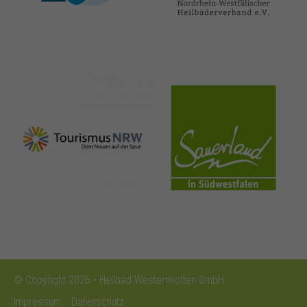
nrw-
sauerland.co
tourismus.de
m
© Copyright 2026 • Heilbad Westernkotten GmbH
Impressum
Datenschutz