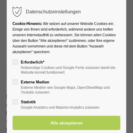
Menu
Datenschutzeinstellungen
Cookie-Hinweis:
Wir setzen auf unserer Website Cookies ein.
Einige von Ihnen sind erforderlich, während andere uns helfen
unseren Internetauftritt zu verbessern. Sie können allen Cookies
Häkelnachmittag – Wir
über den Button "Alle akzeptieren" zustimmen, oder Ihre eigene
Auswahl vornehmen und diese mit dem Button "Auswahl
handarbeiten zusammen
akzeptieren" speichern.
Erforderlich*
Notwendige Cookies und Google Fonts zulassen damit die
04.09.2025, 15:00–17:00
Website korrekt funktioniert
ORT: KURHALLE
Externe Medien
Externe Medien wie Google Maps, OpenStreetMap und
Youtube zulassen
Material wie Häkelnadel und Wolle ist vorhanden. Gegen
Statistik
einen kleinen Betrag
Google Analytics und Matomo Analytics zulassen
kann dieses erworben oder gerne auch selbermitgebracht
werden.
Mit Kur-/Einwohnerkarte Eintritt frei, ohne 3,00