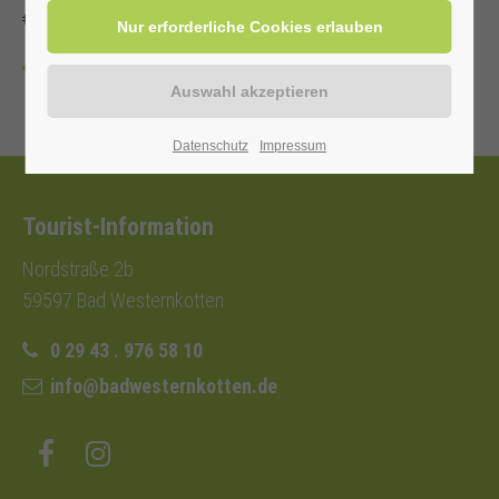
€
Zurück
Datenschutz
Impressum
Tourist-Information
Nordstraße 2b
59597 Bad Westernkotten
0 29 43 . 976 58 10
info@badwesternkotten.de