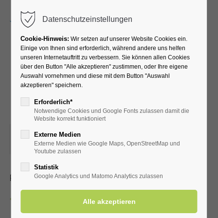
Menu
Datenschutzeinstellungen
Cookie-Hinweis:
Wir setzen auf unserer Website Cookies ein.
Einige von Ihnen sind erforderlich, während andere uns helfen
unseren Internetauftritt zu verbessern. Sie können allen Cookies
Gute Laune und Spaß
über den Button "Alle akzeptieren" zustimmen, oder Ihre eigene
Auswahl vornehmen und diese mit dem Button "Auswahl
beim "Bingo" Nachmittag
akzeptieren" speichern.
mit Nicole
Erforderlich*
Notwendige Cookies und Google Fonts zulassen damit die
Website korrekt funktioniert
07.03.2026, 15:00
Externe Medien
Externe Medien wie Google Maps, OpenStreetMap und
ORT: KURHALLE
Youtube zulassen
Statistik
Pro Teilnahme-Coupon 1,00 €
Google Analytics und Matomo Analytics zulassen
Zurück