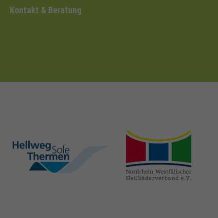
Kontakt & Beratung
hellweg-sole-
nrw-
thermen.de
heilbaeder.de