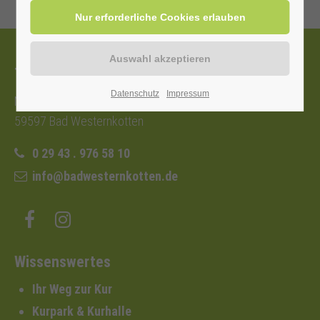
Tourist-Information
Datenschutz
Impressum
Nordstraße 2b
59597 Bad Westernkotten
0 29 43 . 976 58 10
info@badwesternkotten.de
Wissenswertes
Ihr Weg zur Kur
Kurpark & Kurhalle