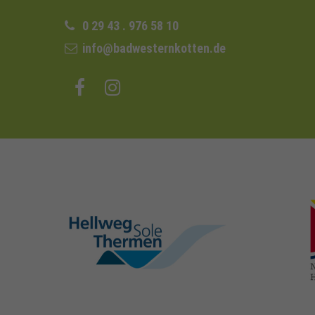
0 29 43 . 976 58 10
info@badwesternkotten.de
hellweg-sole-
thermen.de