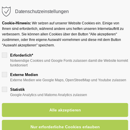
info@badwesternkotten.de
Datenschutzeinstellungen
Cookie-Hinweis:
Wir setzen auf unserer Website Cookies ein. Einige von
Ihnen sind erforderlich, während andere uns helfen unseren Internetauftritt zu
verbessern. Sie können allen Cookies über den Button "Alle akzeptieren"
zustimmen, oder Ihre eigene Auswahl vornehmen und diese mit dem Button
Ihr Heilbad
Übernachten
Für Ihre Gesun
"Auswahl akzeptieren" speichern.
Erforderlich*
Notwendige Cookies und Google Fonts zulassen damit die Website korrekt
funktioniert
entsreader (Timeline)
Externe Medien
Externe Medien wie Google Maps, OpenStreetMap und Youtube zulassen
Statistik
Google Analytics und Matomo Analytics zulassen
sic "Schlager und Hits von 