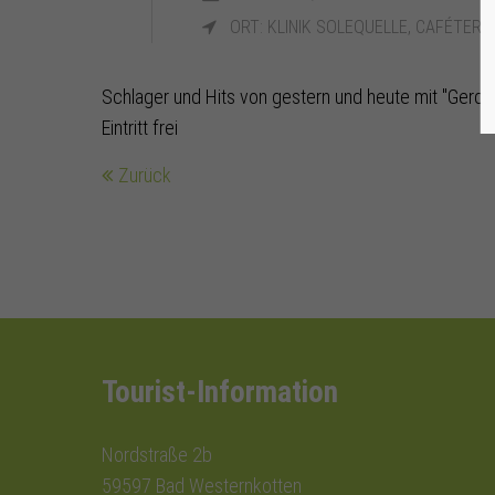
ORT: KLINIK SOLEQUELLE, CAFÉTERIA
Schlager und Hits von gestern und heute mit "Gerd
Eintritt frei
Zurück
Tourist-Information
Nordstraße 2b
59597 Bad Westernkotten