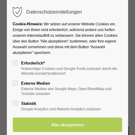
Menu
Datenschutzeinstellungen
Cookie-Hinweis:
Wir setzen auf unserer Website Cookies ein.
Einige von Ihnen sind erforderlich, während andere uns helfen
unseren Internetauftritt zu verbessern. Sie können allen Cookies
Gassen und Pättges -
über den Button "Alle akzeptieren" zustimmen, oder Ihre eigene
Auswahl vornehmen und diese mit dem Button "Auswahl
unterhaltsame
akzeptieren" speichern.
Ortsführung mit Anette
Erforderlich*
Notwendige Cookies und Google Fonts zulassen damit die
Sellmann
Website korrekt funktioniert
Externe Medien
Externe Medien wie Google Maps, OpenStreetMap und
15.07.2026, 10:00
Youtube zulassen
ORT: TREFFPUNKT: SÄLZER AM KÖNIGSSOOD
Statistik
Google Analytics und Matomo Analytics zulassen
(GEGENÜBER TOURIST-INFO)