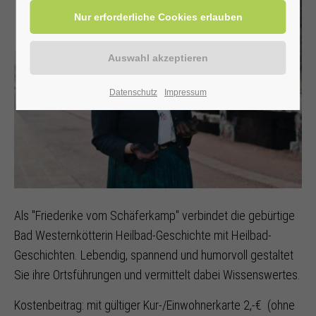
Datenschutz
Impressum
Als "Friederike vom Schäferkamp" verbindet die gebürtige
Bad Westernkötterin Heilbad-Geschichte mit Heilbad-
Geschichten. Lebendig, spannend und humorvoll gestaltet
Sie ihre Ortsführungen und vermittelt dabei Wissenswertes.
Kostenbeitrag: mit gültiger Kur-/Einwohnerkarte 2,-€ (ohne