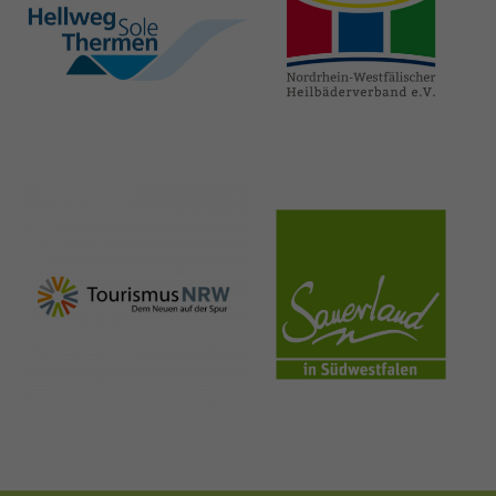
hellweg-sole-
nrw-
thermen.de
heilbaeder.de
nrw-
sauerland.co
tourismus.de
m