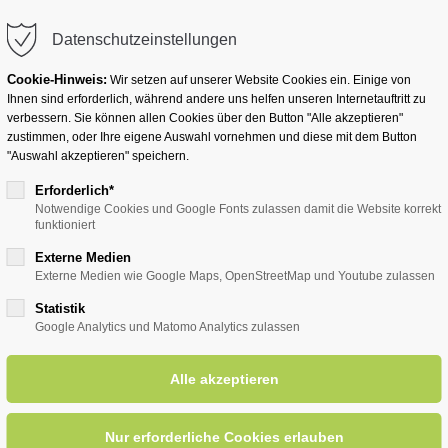
info@badwesternkotten.de
Datenschutzeinstellungen
Cookie-Hinweis:
Wir setzen auf unserer Website Cookies ein. Einige von
Ihnen sind erforderlich, während andere uns helfen unseren Internetauftritt zu
verbessern. Sie können allen Cookies über den Button "Alle akzeptieren"
zustimmen, oder Ihre eigene Auswahl vornehmen und diese mit dem Button
Ihr Heilbad
Übernachten
Für Ihre Gesun
"Auswahl akzeptieren" speichern.
Erforderlich*
Notwendige Cookies und Google Fonts zulassen damit die Website korrekt
funktioniert
entsreader (Timeline)
Externe Medien
Externe Medien wie Google Maps, OpenStreetMap und Youtube zulassen
Statistik
Google Analytics und Matomo Analytics zulassen
unterhaltsame Ortsführung m