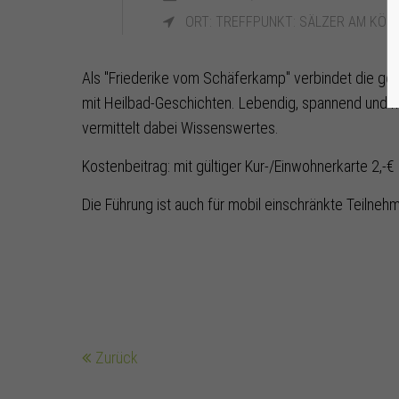
ORT: TREFFPUNKT: SÄLZER AM KÖNI
Als "Friederike vom Schäferkamp" verbindet die ge
mit Heilbad-Geschichten. Lebendig, spannend und hu
vermittelt dabei Wissenswertes.
Kostenbeitrag: mit gültiger Kur-/Einwohnerkarte 2,-€
Die Führung ist auch für mobil einschränkte Teilne
Zurück