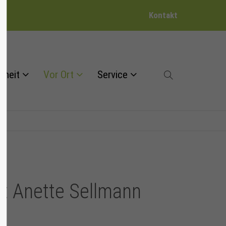
Kontakt
dheit
Vor Ort
Service
it Anette Sellmann