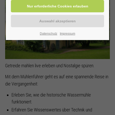
Datenschutz
Impressum
Getreide mahlen live erleben und Nostalgie spüren.
Mit dem Mühlenführer geht es auf eine spannende Reise in
die Vergangenheit:
Erleben Sie, wie die historische Wassermühle
funktioniert.
Erfahren Sie Wissenswertes über Technik und