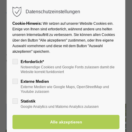
Menu
Datenschutzeinstellungen
Cookie-Hinweis:
Wir setzen auf unserer Website Cookies ein.
Einige von Ihnen sind erforderlich, während andere uns helfen
unseren Internetauftritt zu verbessern. Sie können allen Cookies
Führung durch die
über den Button "Alle akzeptieren" zustimmen, oder Ihre eigene
Auswahl vornehmen und diese mit dem Button "Auswahl
Schäferkämper
akzeptieren" speichern.
Wassermühle
Erforderlich*
Notwendige Cookies und Google Fonts zulassen damit die
Website korrekt funktioniert
15.06.2024, 14:30
Externe Medien
Externe Medien wie Google Maps, OpenStreetMap und
ORT: SCHÄFERKÄMPER WASSERMÜHLE
Youtube zulassen
Statistik
Google Analytics und Matomo Analytics zulassen