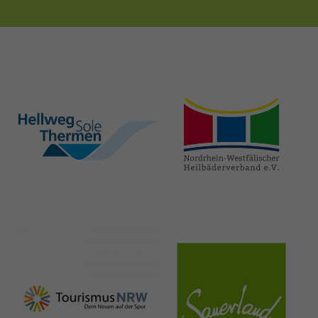
hellweg-sole-
nrw-
thermen.de
heilbaeder.de
nrw-
sauerland.co
tourismus.de
m