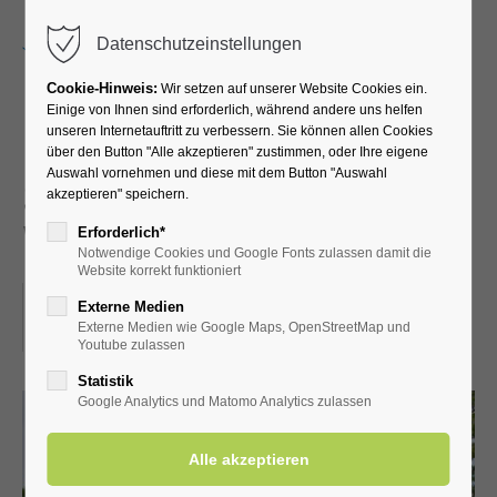
Menu
Datenschutzeinstellungen
Cookie-Hinweis:
Wir setzen auf unserer Website Cookies ein.
Einige von Ihnen sind erforderlich, während andere uns helfen
unseren Internetauftritt zu verbessern. Sie können allen Cookies
Führung durch die
über den Button "Alle akzeptieren" zustimmen, oder Ihre eigene
Auswahl vornehmen und diese mit dem Button "Auswahl
Schäferkämper
akzeptieren" speichern.
Wassermühle
Erforderlich*
Notwendige Cookies und Google Fonts zulassen damit die
Website korrekt funktioniert
23.03.2024, 14:30
Externe Medien
Externe Medien wie Google Maps, OpenStreetMap und
ORT: SCHÄFERKÄMPER WASSERMÜHLE
Youtube zulassen
Statistik
Google Analytics und Matomo Analytics zulassen