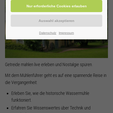
Datenschutz
Impressum
Getreide mahlen live erleben und Nostalgie spüren.
Mit dem Mühlenführer geht es auf eine spannende Reise in
die Vergangenheit:
Erleben Sie, wie die historische Wassermühle
funktioniert.
Erfahren Sie Wissenswertes über Technik und