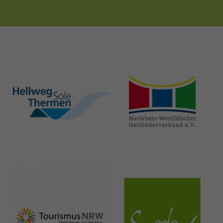
hellweg-sole-
nrw-
thermen.de
heilbaeder.de
nrw-
sauerland.co