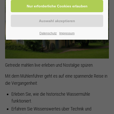
Datenschutz
Impressum
Getreide mahlen live erleben und Nostalgie spüren.
Mit dem Mühlenführer geht es auf eine spannende Reise in
die Vergangenheit:
Erleben Sie, wie die historische Wassermühle
funktioniert.
Erfahren Sie Wissenswertes über Technik und