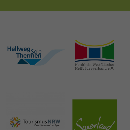
hellweg-sole-
nrw-
thermen.de
heilbaeder.de
nrw-
sauerland.co
tourismus.de
m