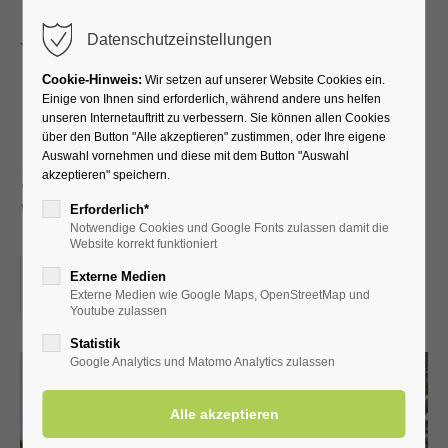
Menu
Datenschutzeinstellungen
Cookie-Hinweis:
Wir setzen auf unserer Website Cookies ein.
Einige von Ihnen sind erforderlich, während andere uns helfen
unseren Internetauftritt zu verbessern. Sie können allen Cookies
Führung durch die
über den Button "Alle akzeptieren" zustimmen, oder Ihre eigene
Auswahl vornehmen und diese mit dem Button "Auswahl
Schäferkämper
akzeptieren" speichern.
Wassermühle
Erforderlich*
Notwendige Cookies und Google Fonts zulassen damit die
Website korrekt funktioniert
06.07.2024, 14:30
Externe Medien
Externe Medien wie Google Maps, OpenStreetMap und
ORT: SCHÄFERKÄMPER WASSERMÜHLE
Youtube zulassen
Statistik
Google Analytics und Matomo Analytics zulassen