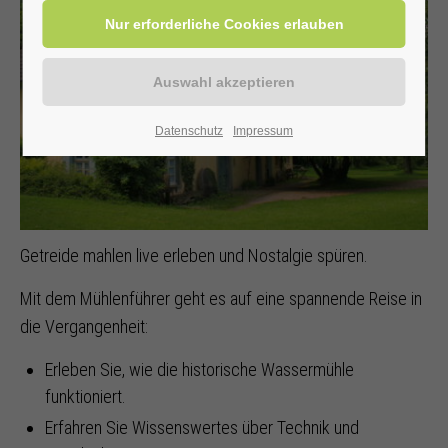
Datenschutz
Impressum
Getreide mahlen live erleben und Nostalgie spüren.
Mit dem Mühlenführer geht es auf eine spannende Reise in
die Vergangenheit:
Erleben Sie, wie die historische Wassermühle
funktioniert.
Erfahren Sie Wissenswertes über Technik und