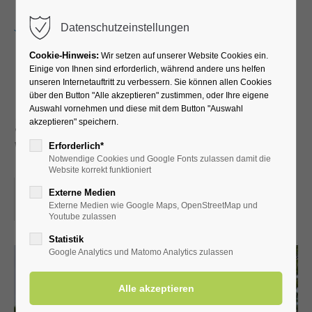
Menu
Datenschutzeinstellungen
Cookie-Hinweis:
Wir setzen auf unserer Website Cookies ein.
Einige von Ihnen sind erforderlich, während andere uns helfen
unseren Internetauftritt zu verbessern. Sie können allen Cookies
Führung durch die
über den Button "Alle akzeptieren" zustimmen, oder Ihre eigene
Auswahl vornehmen und diese mit dem Button "Auswahl
Schäferkämper
akzeptieren" speichern.
Wassermühle
Erforderlich*
Notwendige Cookies und Google Fonts zulassen damit die
Website korrekt funktioniert
10.02.2024, 14:30
Externe Medien
Externe Medien wie Google Maps, OpenStreetMap und
ORT: SCHÄFERKÄMPER WASSERMÜHLE
Youtube zulassen
Statistik
Google Analytics und Matomo Analytics zulassen