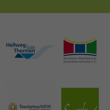
hellweg-sole-
nrw-
thermen.de
heilbaeder.de
nrw-
sauerland.co