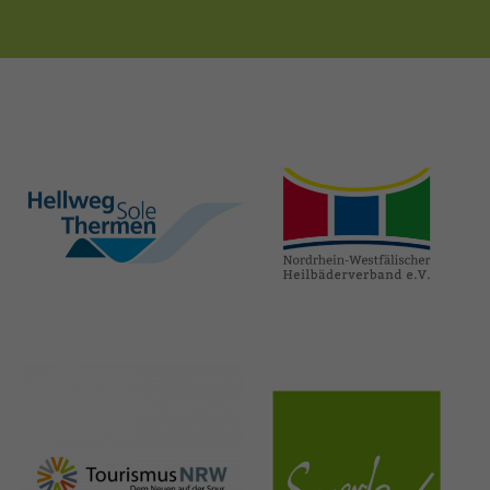
hellweg-sole-
nrw-
thermen.de
heilbaeder.de
nrw-
sauerland.co