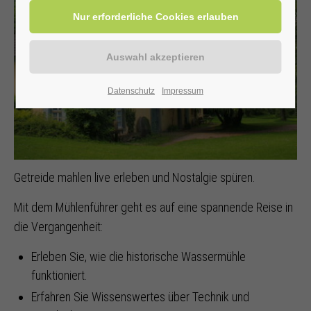
Datenschutz
Impressum
Getreide mahlen live erleben und Nostalgie spüren.
Mit dem Mühlenführer geht es auf eine spannende Reise in
die Vergangenheit:
Erleben Sie, wie die historische Wassermühle
funktioniert.
Erfahren Sie Wissenswertes über Technik und