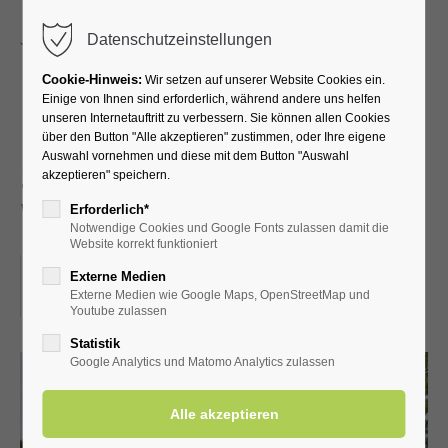
Menu
Datenschutzeinstellungen
Cookie-Hinweis:
Wir setzen auf unserer Website Cookies ein.
Einige von Ihnen sind erforderlich, während andere uns helfen
unseren Internetauftritt zu verbessern. Sie können allen Cookies
Führung durch die
über den Button "Alle akzeptieren" zustimmen, oder Ihre eigene
Auswahl vornehmen und diese mit dem Button "Auswahl
Schäferkämper
akzeptieren" speichern.
Wassermühle
Erforderlich*
Notwendige Cookies und Google Fonts zulassen damit die
Website korrekt funktioniert
23.09.2023, 14:30
Externe Medien
Externe Medien wie Google Maps, OpenStreetMap und
ORT: SCHÄFERKÄMPER WASSERMÜHLE
Youtube zulassen
Statistik
Google Analytics und Matomo Analytics zulassen