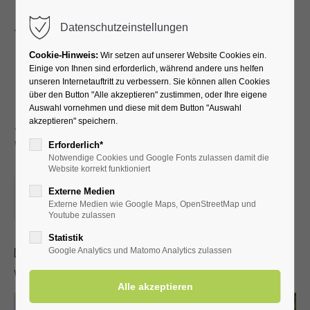
Menu
Datenschutzeinstellungen
Cookie-Hinweis:
Wir setzen auf unserer Website Cookies ein.
Einige von Ihnen sind erforderlich, während andere uns helfen
unseren Internetauftritt zu verbessern. Sie können allen Cookies
Führung durch die
über den Button "Alle akzeptieren" zustimmen, oder Ihre eigene
Auswahl vornehmen und diese mit dem Button "Auswahl
Schäferkämper
akzeptieren" speichern.
Wassermühle
Erforderlich*
Notwendige Cookies und Google Fonts zulassen damit die
Website korrekt funktioniert
18.07.2026, 14:30
Externe Medien
Externe Medien wie Google Maps, OpenStreetMap und
ORT: SCHÄFERKÄMPER WASSERMÜHLE
Youtube zulassen
Statistik
Dieser Termin hatte sich jede Woche bis zum 18.07.2026
Google Analytics und Matomo Analytics zulassen
wiederholt. bis zum 18.07.2026.