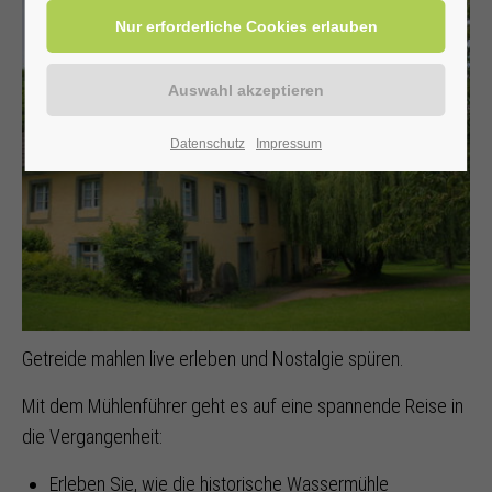
Datenschutz
Impressum
Getreide mahlen live erleben und Nostalgie spüren.
Mit dem Mühlenführer geht es auf eine spannende Reise in
die Vergangenheit:
Erleben Sie, wie die historische Wassermühle