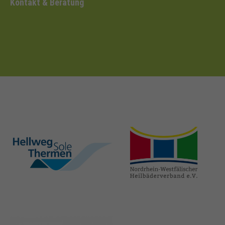
Kontakt & Beratung
hellweg-sole-
nrw-
thermen.de
heilbaeder.de