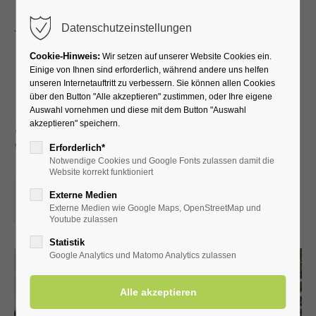
Menu
Datenschutzeinstellungen
Cookie-Hinweis:
Wir setzen auf unserer Website Cookies ein.
Einige von Ihnen sind erforderlich, während andere uns helfen
unseren Internetauftritt zu verbessern. Sie können allen Cookies
Führung durch die
über den Button "Alle akzeptieren" zustimmen, oder Ihre eigene
Auswahl vornehmen und diese mit dem Button "Auswahl
Schäferkämper
akzeptieren" speichern.
Wassermühle
Erforderlich*
Notwendige Cookies und Google Fonts zulassen damit die
Website korrekt funktioniert
03.01.2026, 14:30
Externe Medien
Externe Medien wie Google Maps, OpenStreetMap und
ORT: SCHÄFERKÄMPER WASSERMÜHLE
Youtube zulassen
Statistik
Google Analytics und Matomo Analytics zulassen