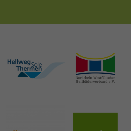
hellweg-sole-
nrw-
thermen.de
heilbaeder.de