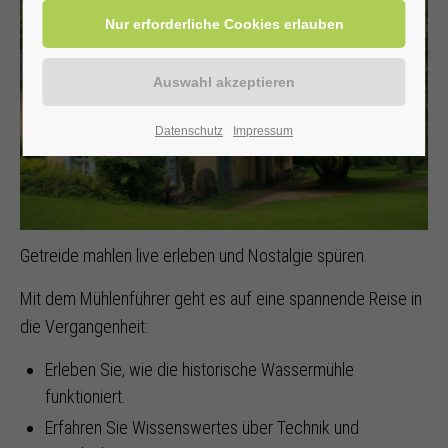
Datenschutz
Impressum
Getreide mahlen live erleben und Nostalgie spüren.
Mit dem Mühlenführer geht es auf eine spannende Reise in
die Vergangenheit:
Erleben Sie, wie die historische Wassermühle
funktioniert.
Erfahren Sie Wissenswertes über Technik und