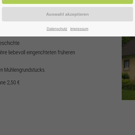
ise in die Vergangenheit:
Datenschutz
Impressum
ktioniert.
eschichte.
hre liebevoll eingerichteten früheren
hen Mühlengrundstücks.
hne 2,50 €