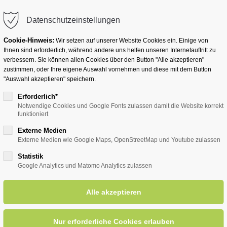
info@badwesternkotten.de
Datenschutzeinstellungen
Cookie-Hinweis:
Wir setzen auf unserer Website Cookies ein. Einige von
Ihnen sind erforderlich, während andere uns helfen unseren Internetauftritt zu
verbessern. Sie können allen Cookies über den Button "Alle akzeptieren"
zustimmen, oder Ihre eigene Auswahl vornehmen und diese mit dem Button
Ihr Heilbad
Übernachten
Für Ihre Gesun
"Auswahl akzeptieren" speichern.
Erforderlich*
Notwendige Cookies und Google Fonts zulassen damit die Website korrekt
funktioniert
entsreader (Timeline)
Externe Medien
Externe Medien wie Google Maps, OpenStreetMap und Youtube zulassen
Statistik
Google Analytics und Matomo Analytics zulassen
häferkämper Wassermühle