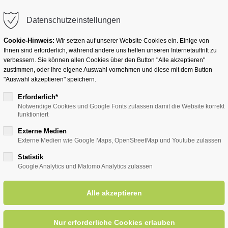
info@badwesternkotten.de
Datenschutzeinstellungen
Cookie-Hinweis:
Wir setzen auf unserer Website Cookies ein. Einige von
Ihnen sind erforderlich, während andere uns helfen unseren Internetauftritt zu
verbessern. Sie können allen Cookies über den Button "Alle akzeptieren"
zustimmen, oder Ihre eigene Auswahl vornehmen und diese mit dem Button
Ihr Heilbad
Übernachten
Für Ihre Gesun
"Auswahl akzeptieren" speichern.
Erforderlich*
Notwendige Cookies und Google Fonts zulassen damit die Website korrekt
funktioniert
entsreader (Timeline)
Externe Medien
Externe Medien wie Google Maps, OpenStreetMap und Youtube zulassen
Statistik
Google Analytics und Matomo Analytics zulassen
häferkämper Wassermühle