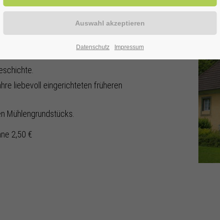
ise in die Vergangenheit:
Datenschutz
Impressum
ktioniert.
eschichte.
hre liebevoll eingerichteten früheren
hen Mühlengrundstücks.
hne 2,50 €