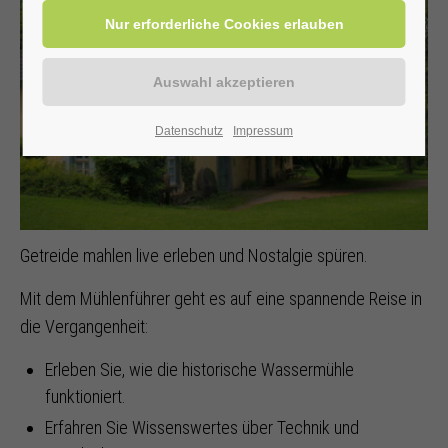
Datenschutz
Impressum
Getreide mahlen live erleben und Nostalgie spüren.
Mit dem Mühlenführer geht es auf eine spannende Reise in
die Vergangenheit:
Erleben Sie, wie die historische Wassermühle
funktioniert.
Erfahren Sie Wissenswertes über Technik und