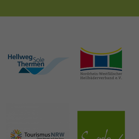
hellweg-sole-
nrw-
thermen.de
heilbaeder.de
nrw-
sauerland.co