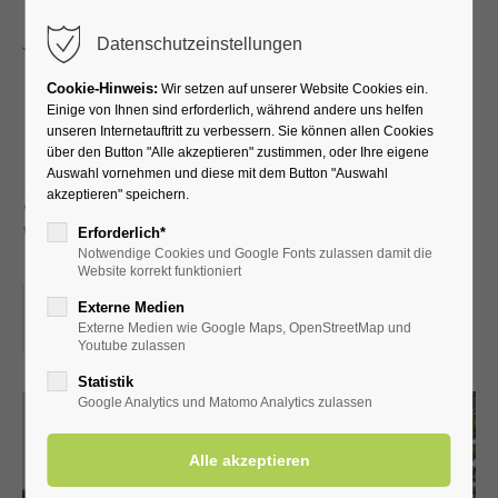
Menu
Datenschutzeinstellungen
Cookie-Hinweis:
Wir setzen auf unserer Website Cookies ein.
Einige von Ihnen sind erforderlich, während andere uns helfen
unseren Internetauftritt zu verbessern. Sie können allen Cookies
Führung durch die
über den Button "Alle akzeptieren" zustimmen, oder Ihre eigene
Auswahl vornehmen und diese mit dem Button "Auswahl
Schäferkämper
akzeptieren" speichern.
Wassermühle
Erforderlich*
Notwendige Cookies und Google Fonts zulassen damit die
Website korrekt funktioniert
12.07.2025, 14:30
Externe Medien
Externe Medien wie Google Maps, OpenStreetMap und
ORT: SCHÄFERKÄMPER WASSERMÜHLE
Youtube zulassen
Statistik
Google Analytics und Matomo Analytics zulassen