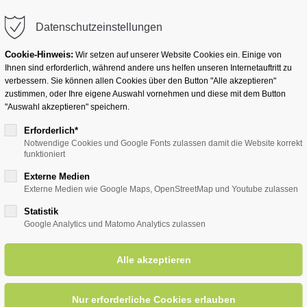
info@badwesternkotten.de
Datenschutzeinstellungen
Cookie-Hinweis:
Wir setzen auf unserer Website Cookies ein. Einige von
Ihnen sind erforderlich, während andere uns helfen unseren Internetauftritt zu
verbessern. Sie können allen Cookies über den Button "Alle akzeptieren"
zustimmen, oder Ihre eigene Auswahl vornehmen und diese mit dem Button
Ihr Heilbad
Übernachten
Für Ihre Gesun
"Auswahl akzeptieren" speichern.
Erforderlich*
Notwendige Cookies und Google Fonts zulassen damit die Website korrekt
funktioniert
entsreader (Timeline)
Externe Medien
Externe Medien wie Google Maps, OpenStreetMap und Youtube zulassen
Statistik
Google Analytics und Matomo Analytics zulassen
häferkämper Wassermühle