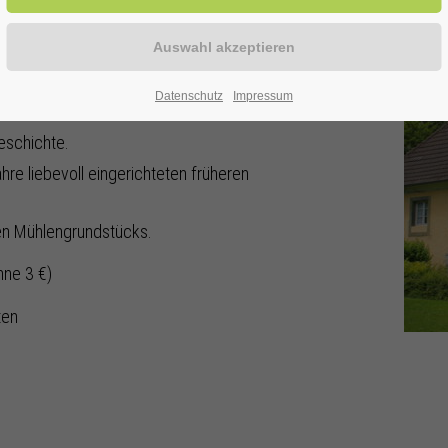
ise in die Vergangenheit:
Datenschutz
Impressum
ktioniert.
eschichte.
hre liebevoll eingerichteten früheren
hen Mühlengrundstücks.
hne 3 €)
ten