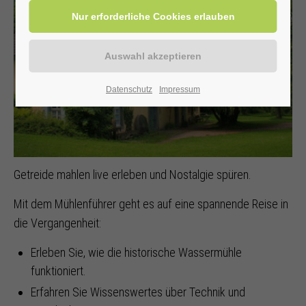
Datenschutz
Impressum
Getreide mahlen live erleben und Nostalgie spüren.
Mit dem Mühlenführer geht es auf eine spannende Reise in
die Vergangenheit:
Erleben Sie, wie die historische Wassermühle
funktioniert.
Erfahren Sie Wissenswertes über Technik und