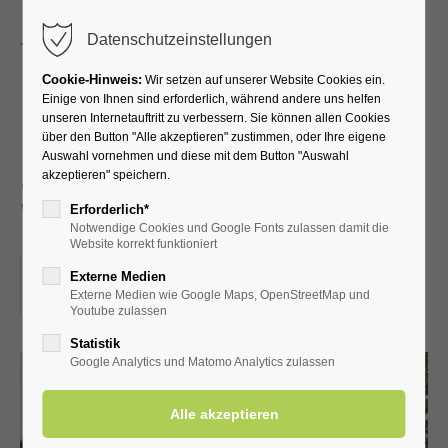
Menu
Datenschutzeinstellungen
Cookie-Hinweis:
Wir setzen auf unserer Website Cookies ein.
Einige von Ihnen sind erforderlich, während andere uns helfen
unseren Internetauftritt zu verbessern. Sie können allen Cookies
Führung durch die
über den Button "Alle akzeptieren" zustimmen, oder Ihre eigene
Auswahl vornehmen und diese mit dem Button "Auswahl
Schäferkämper
akzeptieren" speichern.
Wassermühle
Erforderlich*
Notwendige Cookies und Google Fonts zulassen damit die
Website korrekt funktioniert
24.05.2025, 14:30
Externe Medien
Externe Medien wie Google Maps, OpenStreetMap und
ORT: SCHÄFERKÄMPER WASSERMÜHLE
Youtube zulassen
Statistik
Google Analytics und Matomo Analytics zulassen