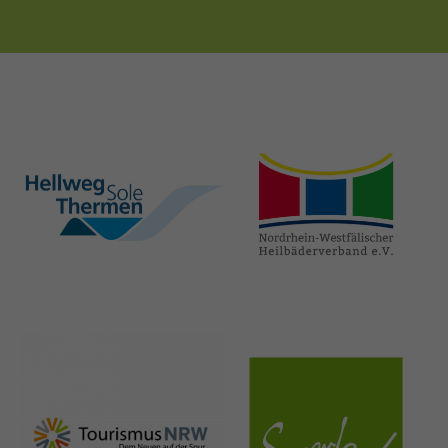
hellweg-sole-
nrw-
thermen.de
heilbaeder.de
nrw-
sauerland.co