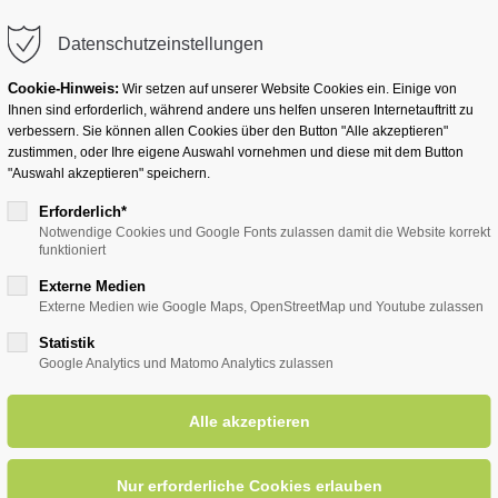
info@badwesternkotten.de
Datenschutzeinstellungen
Cookie-Hinweis:
Wir setzen auf unserer Website Cookies ein. Einige von
Ihnen sind erforderlich, während andere uns helfen unseren Internetauftritt zu
verbessern. Sie können allen Cookies über den Button "Alle akzeptieren"
zustimmen, oder Ihre eigene Auswahl vornehmen und diese mit dem Button
Ihr Heilbad
Übernachten
Für Ihre Gesun
"Auswahl akzeptieren" speichern.
Erforderlich*
Notwendige Cookies und Google Fonts zulassen damit die Website korrekt
funktioniert
entsreader (Timeline)
Externe Medien
Externe Medien wie Google Maps, OpenStreetMap und Youtube zulassen
Statistik
Google Analytics und Matomo Analytics zulassen
häferkämper Wassermühle