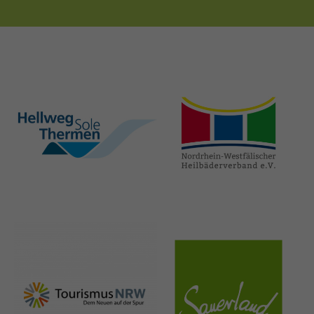
hellweg-sole-
nrw-
thermen.de
heilbaeder.de
nrw-
sauerland.co
tourismus.de
m