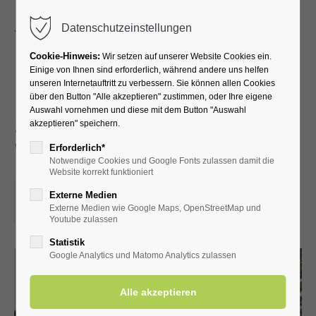
Menu
Datenschutzeinstellungen
Cookie-Hinweis:
Wir setzen auf unserer Website Cookies ein.
Einige von Ihnen sind erforderlich, während andere uns helfen
unseren Internetauftritt zu verbessern. Sie können allen Cookies
Führung durch die
über den Button "Alle akzeptieren" zustimmen, oder Ihre eigene
Auswahl vornehmen und diese mit dem Button "Auswahl
Schäferkämper
akzeptieren" speichern.
Wassermühle
Erforderlich*
Notwendige Cookies und Google Fonts zulassen damit die
Website korrekt funktioniert
30.11.2024, 14:30
Externe Medien
Externe Medien wie Google Maps, OpenStreetMap und
ORT: SCHÄFERKÄMPER WASSERMÜHLE
Youtube zulassen
Statistik
Google Analytics und Matomo Analytics zulassen