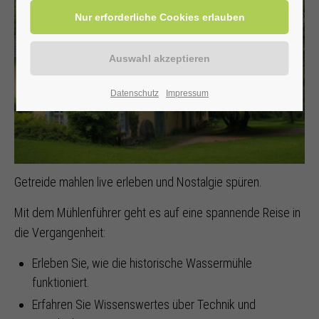
Datenschutz
Impressum
Getreide mahlen live erleben und Nostalgie spüren.
Mit dem Mühlenführer geht es auf eine spannende Reise in
die Vergangenheit:
Erleben Sie, wie die historische Wassermühle
funktioniert.
Erfahren Sie Wissenswertes über Technik und