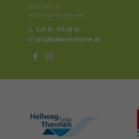
Nordstraße 2b
59597 Bad Westernkotten
0 29 43 . 976 58 10
info@badwesternkotten.de
hellweg-sole-
thermen.de