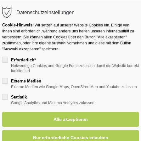
info@badwesternkotten.de
Datenschutzeinstellungen
Cookie-Hinweis:
Wir setzen auf unserer Website Cookies ein. Einige von
Ihnen sind erforderlich, während andere uns helfen unseren Internetauftritt zu
verbessern. Sie können allen Cookies über den Button "Alle akzeptieren"
zustimmen, oder Ihre eigene Auswahl vornehmen und diese mit dem Button
Ihr Heilbad
Übernachten
Für Ihre Gesun
"Auswahl akzeptieren" speichern.
Erforderlich*
Notwendige Cookies und Google Fonts zulassen damit die Website korrekt
funktioniert
entsreader (Timeline)
Externe Medien
Externe Medien wie Google Maps, OpenStreetMap und Youtube zulassen
Statistik
Google Analytics und Matomo Analytics zulassen
eichte Gymnastik für Senioren