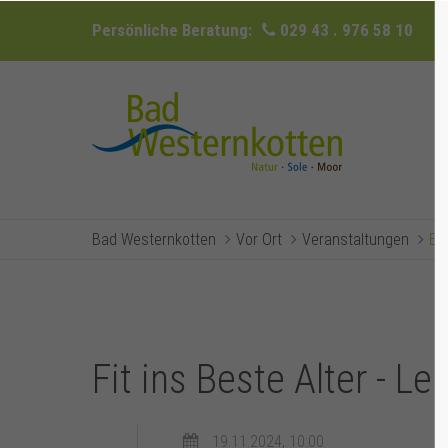
Persönliche Beratung:
029 43 . 976 58 10
Bad Westernkotten
Vor Ort
Veranstaltungen
Ev
Fit ins Beste Alter - L
19.11.2024, 10:00