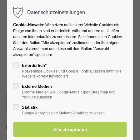
Menu
Datenschutzeinstellungen
Cookie-Hinweis:
Wir setzen auf unserer Website Cookies ein.
Einige von Ihnen sind erforderlich, während andere uns helfen
unseren Internetauftritt zu verbessern. Sie können allen Cookies
Fit ins Beste Alter -
über den Button "Alle akzeptieren" zustimmen, oder Ihre eigene
Auswahl vornehmen und diese mit dem Button "Auswahl
Leichte Gymnastik für
akzeptieren" speichern.
Senioren im Sitzen und
Erforderlich*
Notwendige Cookies und Google Fonts zulassen damit die
Stehen
Website korrekt funktioniert
Externe Medien
Externe Medien wie Google Maps, OpenStreetMap und
04.04.2023, 10:00
Youtube zulassen
ORT: KURHALLE
Statistik
Google Analytics und Matomo Analytics zulassen
Bleiben Sie beweglich und fit - auch im fortgeschrittenen
Alter