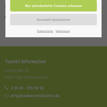
von und mit Annette Hoberg-Trockel
Kostenbeitrag mit Kur-/ Einwohnerkarte 2,00€ (ohne 3,00€)
Zurück
Datenschutz
Impressum
Tourist-Information
Nordstraße 2b
59597 Bad Westernkotten
0 29 43 . 976 58 10
info@badwesternkotten.de