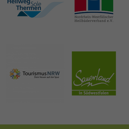
hellweg-sole-
nrw-
thermen.de
heilbaeder.de
nrw-
sauerland.co
tourismus.de
m