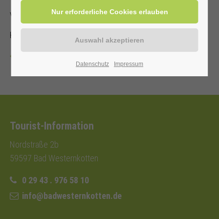
von und mit Annette Hoberg-Trockel
Kostenbeitrag mit Kur-/ Einwohnerkarte 2,00€ (ohne 3,00€)
Zurück
Datenschutz
Impressum
Tourist-Information
Nordstraße 2b
59597 Bad Westernkotten
0 29 43 . 976 58 10
info@badwesternkotten.de