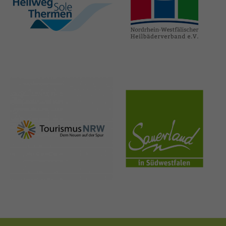
hellweg-sole-
nrw-
thermen.de
heilbaeder.de
nrw-
sauerland.co
tourismus.de
m