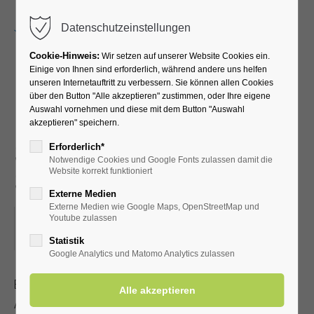
Menu
Datenschutzeinstellungen
Cookie-Hinweis:
Wir setzen auf unserer Website Cookies ein.
Einige von Ihnen sind erforderlich, während andere uns helfen
unseren Internetauftritt zu verbessern. Sie können allen Cookies
Fit ins Beste Alter -
über den Button "Alle akzeptieren" zustimmen, oder Ihre eigene
Auswahl vornehmen und diese mit dem Button "Auswahl
Leichte Gymnastik für
akzeptieren" speichern.
Senioren im Sitzen und
Erforderlich*
Notwendige Cookies und Google Fonts zulassen damit die
Stehen
Website korrekt funktioniert
Externe Medien
Externe Medien wie Google Maps, OpenStreetMap und
22.08.2023, 10:00–11:00
Youtube zulassen
ORT: KURHALLE
Statistik
Google Analytics und Matomo Analytics zulassen
Bleiben Sie beweglich und fit - auch im fortgeschrittenen
Alter