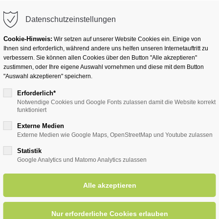
info@badwesternkotten.de
Datenschutzeinstellungen
Cookie-Hinweis:
Wir setzen auf unserer Website Cookies ein. Einige von
Ihnen sind erforderlich, während andere uns helfen unseren Internetauftritt zu
verbessern. Sie können allen Cookies über den Button "Alle akzeptieren"
zustimmen, oder Ihre eigene Auswahl vornehmen und diese mit dem Button
Ihr Heilbad
Übernachten
Für Ihre Gesun
"Auswahl akzeptieren" speichern.
Erforderlich*
Notwendige Cookies und Google Fonts zulassen damit die Website korrekt
funktioniert
entsreader (Timeline)
Externe Medien
Externe Medien wie Google Maps, OpenStreetMap und Youtube zulassen
Statistik
Google Analytics und Matomo Analytics zulassen
eichte Gymnastik für Senioren