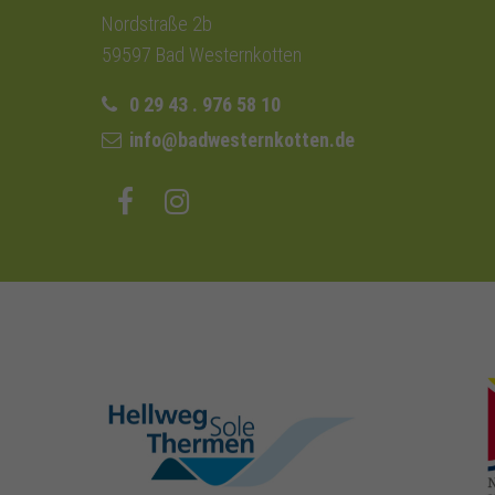
Nordstraße 2b
59597 Bad Westernkotten
0 29 43 . 976 58 10
info@badwesternkotten.de
hellweg-sole-
thermen.de