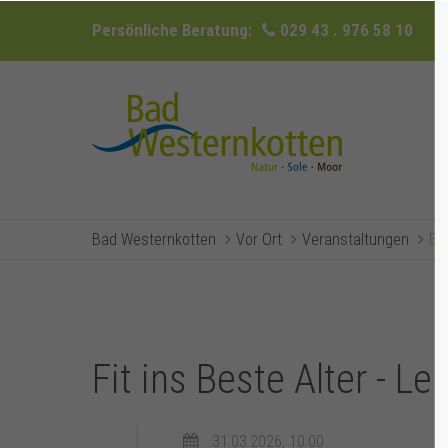
Persönliche Beratung:
029 43 . 976 58 10
Bad Westernkotten
Vor Ort
Veranstaltungen
Ev
Fit ins Beste Alter - L
31.03.2026, 10:00