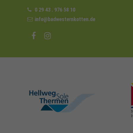
0 29 43 . 976 58 10
info@badwesternkotten.de
hellweg-sole-
thermen.de