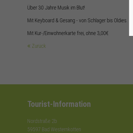
Über 30 Jahre Musik im Blut!
Mit Keyboard & Gesang - von Schlager bis Oldies.
Mit Kur-/Einwohnerkarte frei, ohne 3,00€
Zurück
Tourist-Information
Nordstraße 2b
59597 Bad Westernkotten