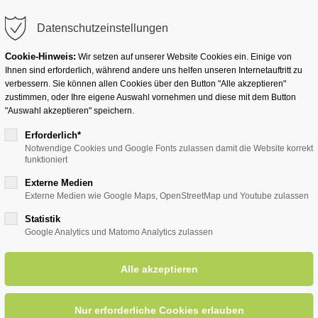
info@badwesternkotten.de
Datenschutzeinstellungen
Cookie-Hinweis:
Wir setzen auf unserer Website Cookies ein. Einige von
Ihnen sind erforderlich, während andere uns helfen unseren Internetauftritt zu
verbessern. Sie können allen Cookies über den Button "Alle akzeptieren"
zustimmen, oder Ihre eigene Auswahl vornehmen und diese mit dem Button
Ihr Heilbad
Übernachten
Für Ihre Gesun
"Auswahl akzeptieren" speichern.
Erforderlich*
Notwendige Cookies und Google Fonts zulassen damit die Website korrekt
funktioniert
entsreader (Timeline)
Externe Medien
Externe Medien wie Google Maps, OpenStreetMap und Youtube zulassen
Statistik
Google Analytics und Matomo Analytics zulassen
haltung!
29.07.2026, 15:00
ORT: KURHALLE