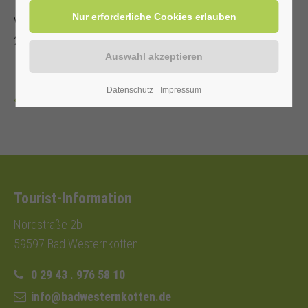
Veranstalter: Kurverwaltung Bad Westernkotten, Telefon: 0
29 43 . 976 58 10
Datenschutz
Impressum
Zurück
Tourist-Information
Nordstraße 2b
59597 Bad Westernkotten
0 29 43 . 976 58 10
info@badwesternkotten.de