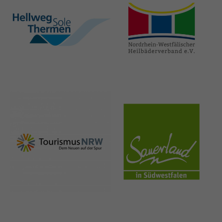
hellweg-sole-
nrw-
thermen.de
heilbaeder.de
nrw-
sauerland.co
tourismus.de
m