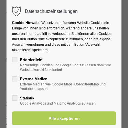
Menu
Datenschutzeinstellungen
Cookie-Hinweis:
Wir setzen auf unserer Website Cookies ein.
Einige von Ihnen sind erforderlich, während andere uns helfen
unseren Internetauftritt zu verbessern. Sie können allen Cookies
"Ein bunter
über den Button "Alle akzeptieren" zustimmen, oder Ihre eigene
Auswahl vornehmen und diese mit dem Button "Auswahl
Melodienreigen" mit
akzeptieren" speichern.
Wolfgang Holz
Erforderlich*
Notwendige Cookies und Google Fonts zulassen damit die
Website korrekt funktioniert
14.08.2026, 19:30
Externe Medien
Externe Medien wie Google Maps, OpenStreetMap und
ORT: KLINIK SOLEQUELLE, CAFETERIA
Youtube zulassen
Statistik
Zutritt mit gültiger Kur- /Einwohnerkarte
Google Analytics und Matomo Analytics zulassen
Es steht nur eine begrenzte Anzahl an Sitzplätzen zur
Verfügung!