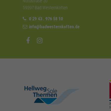
Nordstraße 2b
59597 Bad Westernkotten
0 29 43 . 976 58 10
info@badwesternkotten.de
hellweg-sole-
thermen.de