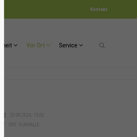
Kontakt
dheit
Vor Ort
Service
25.09.2024, 15:00
ORT: KURHALLE