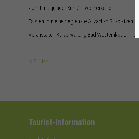
Zutritt mit gültiger Kur- /Einwohnerkarte
Es steht nur eine begrenzte Anzahl an Sitzplätzen z
Veranstalter: Kurverwaltung Bad Westernkotten, Tel
Zurück
Tourist-Information