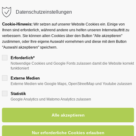
info@badwesternkotten.de
Datenschutzeinstellungen
Cookie-Hinweis:
Wir setzen auf unserer Website Cookies ein. Einige von
Ihnen sind erforderlich, während andere uns helfen unseren Internetauftritt zu
verbessern. Sie können allen Cookies über den Button "Alle akzeptieren"
zustimmen, oder Ihre eigene Auswahl vornehmen und diese mit dem Button
Ihr Heilbad
Übernachten
Für Ihre Gesun
"Auswahl akzeptieren" speichern.
Erforderlich*
Notwendige Cookies und Google Fonts zulassen damit die Website korrekt
funktioniert
entsreader (Timeline)
Externe Medien
Externe Medien wie Google Maps, OpenStreetMap und Youtube zulassen
Statistik
Google Analytics und Matomo Analytics zulassen
igen" mit Wolfgang Holz