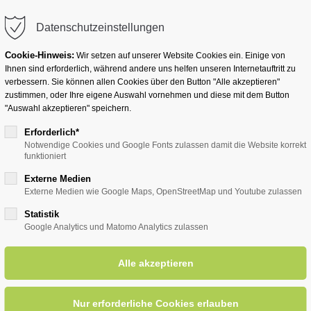
info@badwesternkotten.de
Datenschutzeinstellungen
Cookie-Hinweis:
Wir setzen auf unserer Website Cookies ein. Einige von
Ihnen sind erforderlich, während andere uns helfen unseren Internetauftritt zu
verbessern. Sie können allen Cookies über den Button "Alle akzeptieren"
zustimmen, oder Ihre eigene Auswahl vornehmen und diese mit dem Button
Ihr Heilbad
Übernachten
Für Ihre Gesun
"Auswahl akzeptieren" speichern.
Erforderlich*
Notwendige Cookies und Google Fonts zulassen damit die Website korrekt
funktioniert
entsreader (Timeline)
Externe Medien
Externe Medien wie Google Maps, OpenStreetMap und Youtube zulassen
Statistik
Google Analytics und Matomo Analytics zulassen
igen" mit Wolfgang Holz