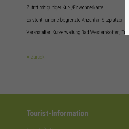
Zutritt mit gültiger Kur- /Einwohnerkarte
Es steht nur eine begrenzte Anzahl an Sitzplätzen z
Veranstalter: Kurverwaltung Bad Westernkotten, Tel
Zurück
Tourist-Information