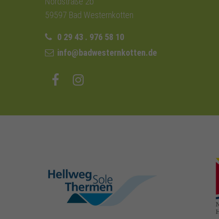
Nordstraße 2b
59597 Bad Westernkotten
0 29 43 . 976 58 10
info@badwesternkotten.de
hellweg-sole-
thermen.de