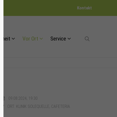
Kontakt
dheit
Vor Ort
Service
09.08.2024, 19:30
ORT: KLINIK SOLEQUELLE, CAFETERIA