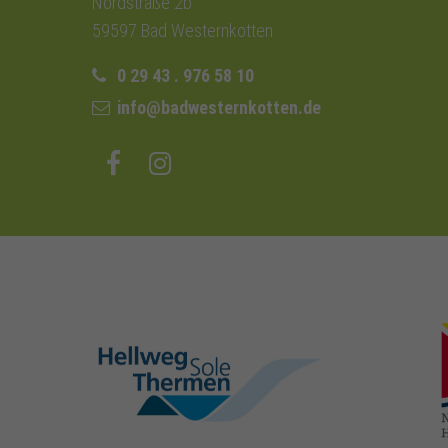
Nordstraße 2b
59597 Bad Westernkotten
0 29 43 . 976 58 10
info@badwesternkotten.de
hellweg-sole-
thermen.de