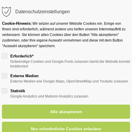
info@badwesternkotten.de
Datenschutzeinstellungen
Cookie-Hinweis:
Wir setzen auf unserer Website Cookies ein. Einige von
Ihnen sind erforderlich, während andere uns helfen unseren Internetauftritt zu
verbessern. Sie können allen Cookies über den Button "Alle akzeptieren"
zustimmen, oder Ihre eigene Auswahl vornehmen und diese mit dem Button
Ihr Heilbad
Übernachten
Für Ihre Gesun
"Auswahl akzeptieren" speichern.
Erforderlich*
Notwendige Cookies und Google Fonts zulassen damit die Website korrekt
funktioniert
entsreader (Timeline)
Externe Medien
Externe Medien wie Google Maps, OpenStreetMap und Youtube zulassen
Statistik
Google Analytics und Matomo Analytics zulassen
igen" mit Wolfgang Holz