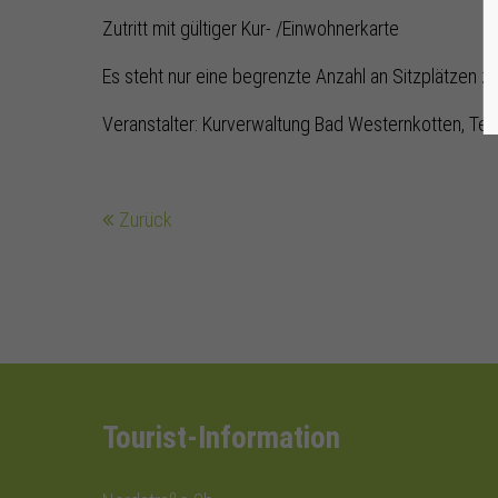
Zutritt mit gültiger Kur- /Einwohnerkarte
Es steht nur eine begrenzte Anzahl an Sitzplätzen z
Veranstalter: Kurverwaltung Bad Westernkotten, Tel
Zurück
Tourist-Information