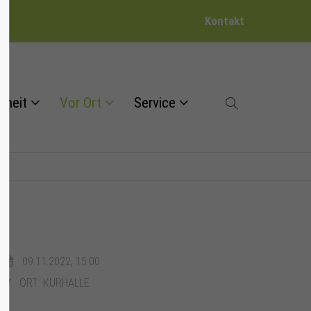
Kontakt
dheit
Vor Ort
Service
09.11.2022, 15:00
ORT: KURHALLE