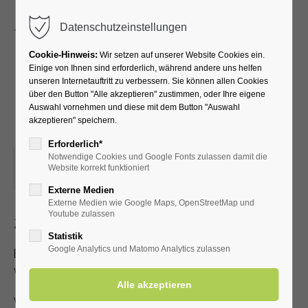
Menu
Datenschutzeinstellungen
Cookie-Hinweis:
Wir setzen auf unserer Website Cookies ein.
Einige von Ihnen sind erforderlich, während andere uns helfen
unseren Internetauftritt zu verbessern. Sie können allen Cookies
Ein bunter Melodienreigen
über den Button "Alle akzeptieren" zustimmen, oder Ihre eigene
Auswahl vornehmen und diese mit dem Button "Auswahl
mit Wolfgang Holz
akzeptieren" speichern.
Erforderlich*
Notwendige Cookies und Google Fonts zulassen damit die
01.05.2024, 15:00
Website korrekt funktioniert
ORT: KURHALLE
Externe Medien
Externe Medien wie Google Maps, OpenStreetMap und
Youtube zulassen
Zutritt mit gültiger Kur- /Einwohnerkarte
Statistik
Google Analytics und Matomo Analytics zulassen
Es steht nur eine begrenzte Anzahl an Sitzplätzen zur
Verfügung!
Veranstalter: Kurverwaltung Bad Westernkotten, Telefon: 0