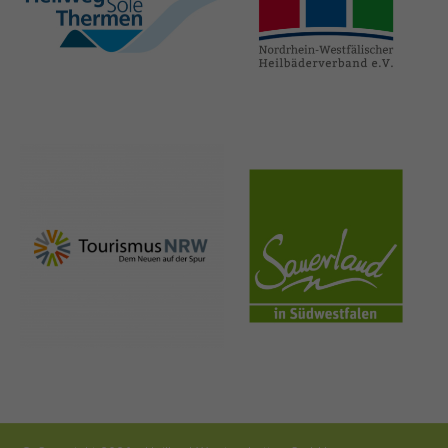
hellweg-sole-
nrw-
thermen.de
heilbaeder.de
nrw-
sauerland.co
tourismus.de
m