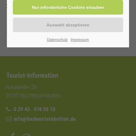
29 43 . 976 58 10
Zurück
Datenschutz
Impressum
Tourist-Information
Nordstraße 2b
59597 Bad Westernkotten
0 29 43 . 976 58 10
info@badwesternkotten.de