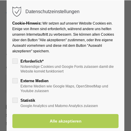
Menu
Datenschutzeinstellungen
Cookie-Hinweis:
Wir setzen auf unserer Website Cookies ein.
Einige von Ihnen sind erforderlich, während andere uns helfen
unseren Internetauftritt zu verbessern. Sie können allen Cookies
EFT Klopfakupressur -
über den Button "Alle akzeptieren" zustimmen, oder Ihre eigene
Auswahl vornehmen und diese mit dem Button "Auswahl
Selbsthilfe bei Stress und
akzeptieren" speichern.
Angst
Erforderlich*
Notwendige Cookies und Google Fonts zulassen damit die
Website korrekt funktioniert
03.09.2025, 19:00–20:30
Externe Medien
Externe Medien wie Google Maps, OpenStreetMap und
ORT: KURHALLE
Youtube zulassen
Statistik
EFT Klopfakupressur ist eine anerkannte Heilmethode, die
Google Analytics und Matomo Analytics zulassen
schnell erlernbar ist. Sie kann bei körperlichen und
seelischen Problemen eingesetzt werden.