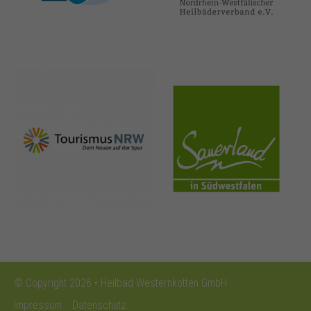
nrw-
sauerland.co
tourismus.de
m
© Copyright 2026 • Heilbad Westernkotten GmbH
Impressum
Datenschutz