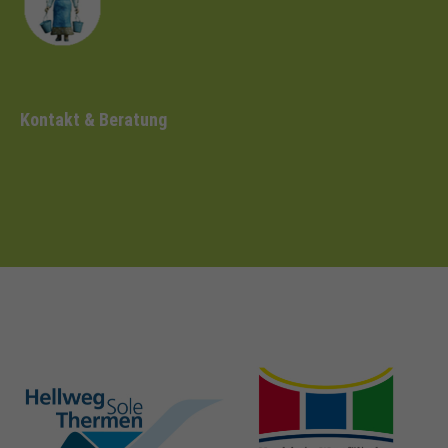
Kontakt & Beratung
hellweg-sole-
nrw-
thermen.de
heilbaeder.de