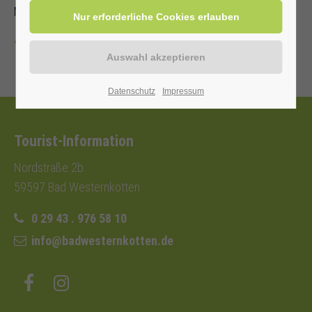
Mit Kur-/ Einwohnerkarte 6,00 €, ohne 9,00 €
Zurück
Datenschutz
Impressum
Tourist-Information
Nordstraße 2b
59597 Bad Westernkotten
0 29 43 . 976 58 10
info@badwesternkotten.de