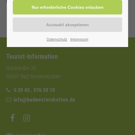
Einwohnerkarte 6,00 €, ohne 9,00 €
Zurück
Datenschutz
Impressum
Tourist-Information
Nordstraße 2b
59597 Bad Westernkotten
0 29 43 . 976 58 10
info@badwesternkotten.de