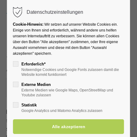
Menu
Datenschutzeinstellungen
Cookie-Hinweis:
Wir setzen auf unserer Website Cookies ein.
Einige von Ihnen sind erforderlich, während andere uns helfen
unseren Internetauftritt zu verbessern. Sie können allen Cookies
EFT Klopfakupressur -
über den Button "Alle akzeptieren" zustimmen, oder Ihre eigene
Auswahl vornehmen und diese mit dem Button "Auswahl
Selbsthilfe bei Stress und
akzeptieren" speichern.
Angst
Erforderlich*
Notwendige Cookies und Google Fonts zulassen damit die
Website korrekt funktioniert
11.06.2025, 19:00
Externe Medien
Externe Medien wie Google Maps, OpenStreetMap und
ORT: KURHALLE
Youtube zulassen
Statistik
EFT Klopfakupressur ist eine anerkannte Heilmethode, die
Google Analytics und Matomo Analytics zulassen
schnell erlernbar ist. Sie kann bei körperlichen und
seelischen Problemen eingesetzt werden.Mit Kur-/