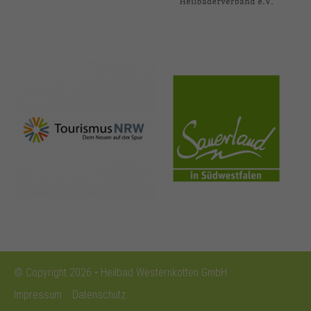
nrw-
sauerland.co
tourismus.de
m
© Copyright 2026 • Heilbad Westernkotten GmbH
Impressum
Datenschutz