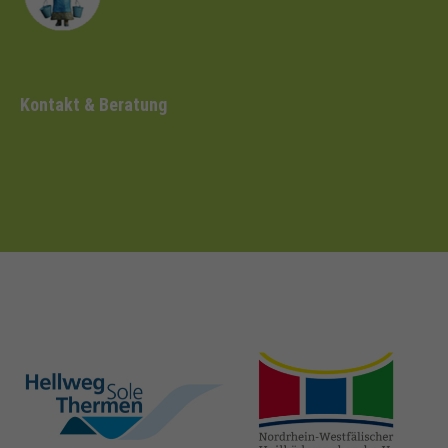
Kontakt & Beratung
hellweg-sole-
nrw-
thermen.de
heilbaeder.de