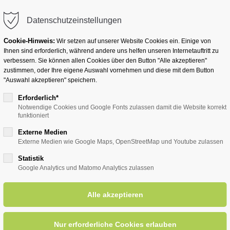
info@badwesternkotten.de
Datenschutzeinstellungen
Cookie-Hinweis:
Wir setzen auf unserer Website Cookies ein. Einige von
Ihnen sind erforderlich, während andere uns helfen unseren Internetauftritt zu
verbessern. Sie können allen Cookies über den Button "Alle akzeptieren"
zustimmen, oder Ihre eigene Auswahl vornehmen und diese mit dem Button
Ihr Heilbad
Übernachten
Für Ihre Gesun
"Auswahl akzeptieren" speichern.
Erforderlich*
Notwendige Cookies und Google Fonts zulassen damit die Website korrekt
funktioniert
entsreader (Timeline)
Externe Medien
Externe Medien wie Google Maps, OpenStreetMap und Youtube zulassen
Statistik
Google Analytics und Matomo Analytics zulassen
Selbsthilfe bei Stress und An