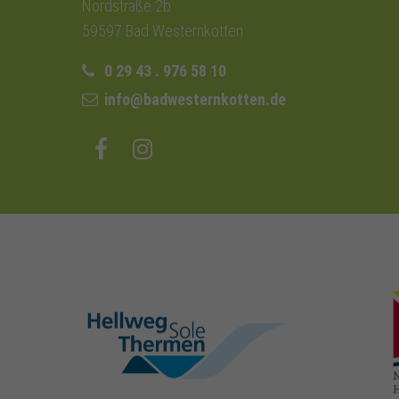
Nordstraße 2b
59597 Bad Westernkotten
0 29 43 . 976 58 10
info@badwesternkotten.de
hellweg-sole-
thermen.de