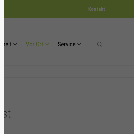
Kontakt
dheit
Vor Ort
Service
gst