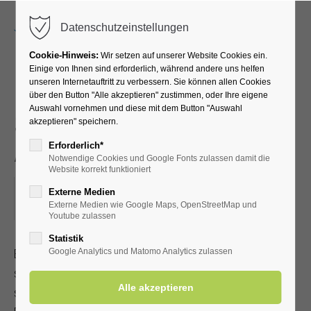
Menu
Datenschutzeinstellungen
Cookie-Hinweis:
Wir setzen auf unserer Website Cookies ein.
Einige von Ihnen sind erforderlich, während andere uns helfen
unseren Internetauftritt zu verbessern. Sie können allen Cookies
EFT Klopfakupressur -
über den Button "Alle akzeptieren" zustimmen, oder Ihre eigene
Auswahl vornehmen und diese mit dem Button "Auswahl
Selbsthilfe bei Stress und
akzeptieren" speichern.
Angst
Erforderlich*
Notwendige Cookies und Google Fonts zulassen damit die
Website korrekt funktioniert
12.10.2024, 15:30–17:00
Externe Medien
Externe Medien wie Google Maps, OpenStreetMap und
ORT: TREFFPUNKT: VOR DER KURHALLE
Youtube zulassen
Statistik
EFT Klopfakupressur ist eine anerkannte Heilmethode, die
Google Analytics und Matomo Analytics zulassen
schnell erlernbar ist. Sie kann bei körperlichen und
seelischen Problemen eingesetzt werden. Mit Kur-/