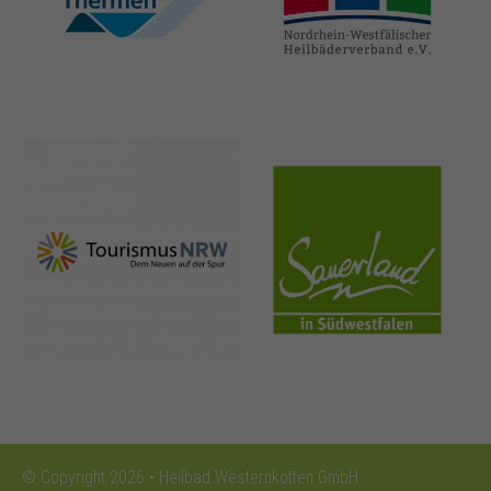
thermen.de
heilbaeder.de
nrw-
sauerland.co
tourismus.de
m
© Copyright 2026 • Heilbad Westernkotten GmbH