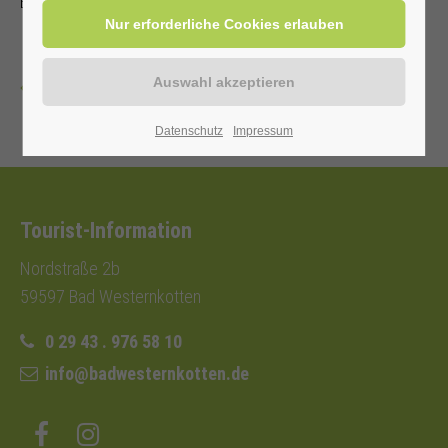
Einwohnerkarte 6,00 €, ohne 9,00 €
Zurück
Datenschutz
Impressum
Tourist-Information
Nordstraße 2b
59597 Bad Westernkotten
0 29 43 . 976 58 10
info@badwesternkotten.de