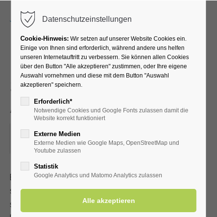
Menu
Datenschutzeinstellungen
Cookie-Hinweis:
Wir setzen auf unserer Website Cookies ein.
Einige von Ihnen sind erforderlich, während andere uns helfen
unseren Internetauftritt zu verbessern. Sie können allen Cookies
EFT Klopfakupressur -
über den Button "Alle akzeptieren" zustimmen, oder Ihre eigene
Auswahl vornehmen und diese mit dem Button "Auswahl
Selbsthilfe bei Stress und
akzeptieren" speichern.
Angst
Erforderlich*
Notwendige Cookies und Google Fonts zulassen damit die
Website korrekt funktioniert
04.09.2024, 18:45–20:15
Externe Medien
Externe Medien wie Google Maps, OpenStreetMap und
ORT: TREFFPUNKT: VOR DER KURHALLE
Youtube zulassen
Statistik
EFT Klopfakupressur ist eine anerkannte Heilmethode, die
Google Analytics und Matomo Analytics zulassen
schnell erlernbar ist. Sie kann bei körperlichen und
seelischen Problemen eingesetzt werden. Mit Kur-/