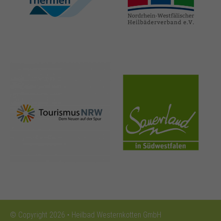
thermen.de
heilbaeder.de
nrw-
sauerland.co
tourismus.de
m
© Copyright 2026 • Heilbad Westernkotten GmbH