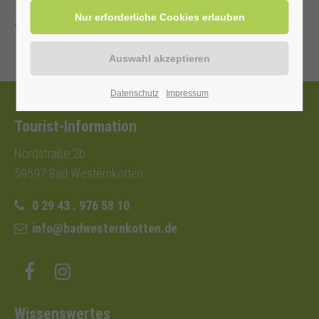
Zurück
Datenschutz
Impressum
Tourist-Information
Nordstraße 2b
59597 Bad Westernkotten
0 29 43 . 976 58 10
info@badwesternkotten.de
Wissenswertes