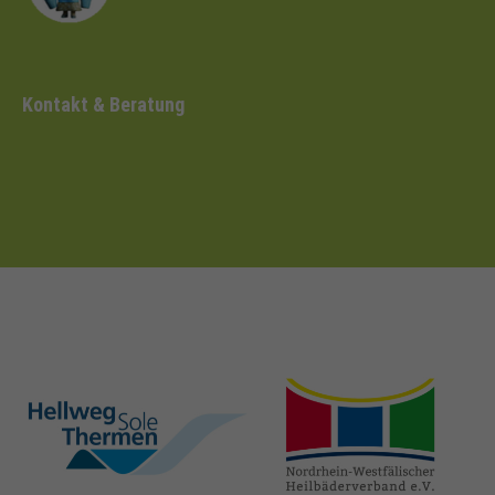
Kontakt & Beratung
hellweg-sole-
nrw-
thermen.de
heilbaeder.de