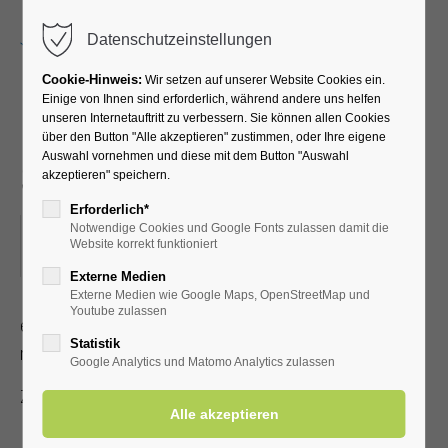
Menu
Datenschutzeinstellungen
Cookie-Hinweis:
Wir setzen auf unserer Website Cookies ein.
Einige von Ihnen sind erforderlich, während andere uns helfen
unseren Internetauftritt zu verbessern. Sie können allen Cookies
Der Hellweg - Die alte
über den Button "Alle akzeptieren" zustimmen, oder Ihre eigene
Auswahl vornehmen und diese mit dem Button "Auswahl
Salzstraße
akzeptieren" speichern.
Erforderlich*
Notwendige Cookies und Google Fonts zulassen damit die
08.11.2022, 15:00
Website korrekt funktioniert
ORT: KURHALLE
Externe Medien
Externe Medien wie Google Maps, OpenStreetMap und
Youtube zulassen
ein unterhaltsamer, spannender Lichtbildervortrag von und
Statistik
mit Karl Heinz Does
Google Analytics und Matomo Analytics zulassen
Zutritt mit gültiger Kur-/Einwohnerkarte