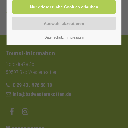
Mit Kur-/Einwohnerkarte frei, ohne 3,00 €
Zurück
Datenschutz
Impressum
Tourist-Information
Nordstraße 2b
59597 Bad Westernkotten
0 29 43 . 976 58 10
info@badwesternkotten.de