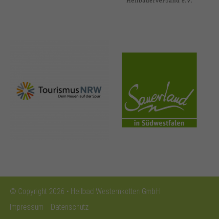
nrw-
sauerland.co
tourismus.de
m
© Copyright 2026 • Heilbad Westernkotten GmbH
Impressum
Datenschutz