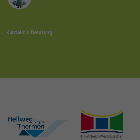
Kontakt & Beratung
hellweg-sole-
nrw-
thermen.de
heilbaeder.de