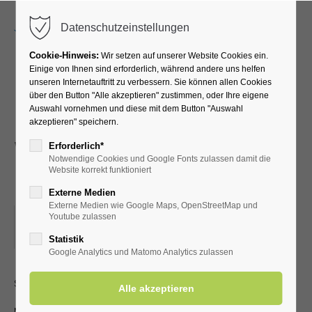
Menu
Datenschutzeinstellungen
Cookie-Hinweis:
Wir setzen auf unserer Website Cookies ein.
Einige von Ihnen sind erforderlich, während andere uns helfen
unseren Internetauftritt zu verbessern. Sie können allen Cookies
Das Mandolinen-
über den Button "Alle akzeptieren" zustimmen, oder Ihre eigene
Auswahl vornehmen und diese mit dem Button "Auswahl
Orchester Geseke 1930 e.
akzeptieren" speichern.
V. spielt stimmungsvolle
Erforderlich*
Notwendige Cookies und Google Fonts zulassen damit die
Melodien
Website korrekt funktioniert
Externe Medien
Externe Medien wie Google Maps, OpenStreetMap und
22.03.2026, 15:00
Youtube zulassen
ORT: KURHALLE
Statistik
Google Analytics und Matomo Analytics zulassen
stimmungsvolle Melodien