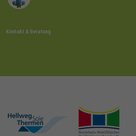
Kontakt & Beratung
hellweg-sole-
nrw-
thermen.de
heilbaeder.de