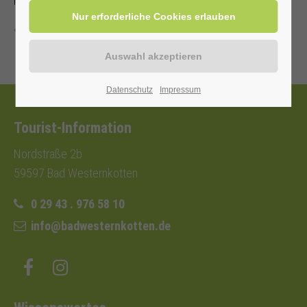
Mit Kur-/Einwohnerkarte frei, ohne 3,00 €
Zurück
Datenschutz
Impressum
Tourist-Information
Nordstraße 2b
59597 Bad Westernkotten
0 29 43 . 976 58 10
info@badwesternkotten.de