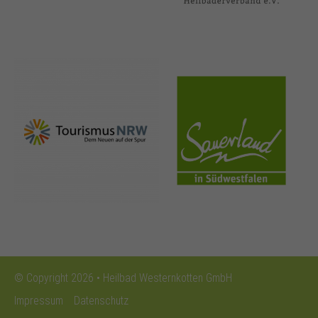
nrw-
sauerland.co
tourismus.de
m
© Copyright 2026 • Heilbad Westernkotten GmbH
Impressum
Datenschutz