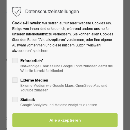
Menu
Datenschutzeinstellungen
Cookie-Hinweis:
Wir setzen auf unserer Website Cookies ein.
Einige von Ihnen sind erforderlich, während andere uns helfen
unseren Internetauftritt zu verbessern. Sie können allen Cookies
Das Mandolinen-
über den Button "Alle akzeptieren" zustimmen, oder Ihre eigene
Auswahl vornehmen und diese mit dem Button "Auswahl
Orchester Geseke 1930 e.
akzeptieren" speichern.
V. spielt stimmungsvolle
Erforderlich*
Notwendige Cookies und Google Fonts zulassen damit die
Melodien
Website korrekt funktioniert
Externe Medien
Externe Medien wie Google Maps, OpenStreetMap und
25.05.2025, 15:00
Youtube zulassen
ORT: KURHALLE
Statistik
Google Analytics und Matomo Analytics zulassen
stimmungsvolle Melodien