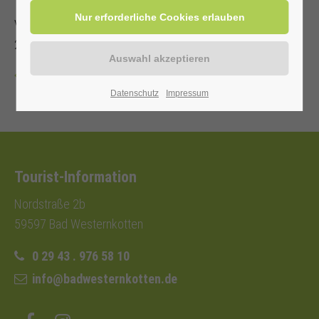
Veranstalter: Kurverwaltung Bad Westernkotten, Telefon: 0
29 43 . 976 58 10
Zurück
Datenschutz
Impressum
Tourist-Information
Nordstraße 2b
59597 Bad Westernkotten
0 29 43 . 976 58 10
info@badwesternkotten.de