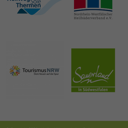
hellweg-sole-
nrw-
thermen.de
heilbaeder.de
nrw-
sauerland.co
tourismus.de
m