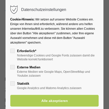
Menu
Datenschutzeinstellungen
Cookie-Hinweis:
Wir setzen auf unserer Website Cookies ein.
Einige von Ihnen sind erforderlich, während andere uns helfen
unseren Internetauftritt zu verbessern. Sie können allen Cookies
Das Gute Laune Duo -
über den Button "Alle akzeptieren" zustimmen, oder Ihre eigene
Auswahl vornehmen und diese mit dem Button "Auswahl
Ohrwürmer und Hits
akzeptieren" speichern.
Erforderlich*
Notwendige Cookies und Google Fonts zulassen damit die
16.07.2023, 10:30
Website korrekt funktioniert
ORT: KURHALLE
Externe Medien
Externe Medien wie Google Maps, OpenStreetMap und
Youtube zulassen
Flotte, stimmungsvolle Musik mit dem Gute-Laune-Duo
Statistik
Google Analytics und Matomo Analytics zulassen
Zutritt mit gültiger Kur- /Einwohnerkarte
Es steht nur eine begrenzte Anzahl an Sitzplätzen zur
Verfügung!