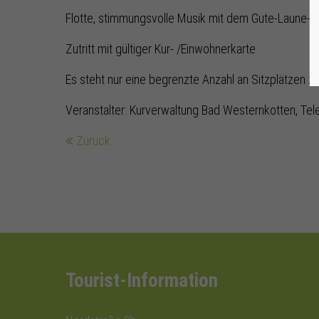
Flotte, stimmungsvolle Musik mit dem Gute-Laune-
Zutritt mit gültiger Kur- /Einwohnerkarte
Es steht nur eine begrenzte Anzahl an Sitzplätzen z
Veranstalter: Kurverwaltung Bad Westernkotten, Tel
Zurück
Tourist-Information