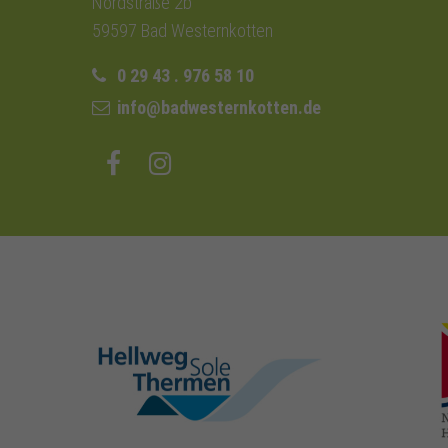
Nordstraße 2b
59597 Bad Westernkotten
0 29 43 . 976 58 10
info@badwesternkotten.de
hellweg-sole-
thermen.de