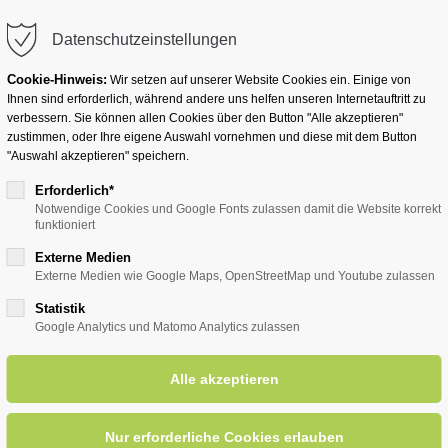
info@badwesternkotten.de
Datenschutzeinstellungen
Cookie-Hinweis:
Wir setzen auf unserer Website Cookies ein. Einige von
Ihnen sind erforderlich, während andere uns helfen unseren Internetauftritt zu
verbessern. Sie können allen Cookies über den Button "Alle akzeptieren"
zustimmen, oder Ihre eigene Auswahl vornehmen und diese mit dem Button
Ihr Heilbad
Übernachten
Für Ihre Gesun
"Auswahl akzeptieren" speichern.
Erforderlich*
Notwendige Cookies und Google Fonts zulassen damit die Website korrekt
funktioniert
entsreader (Timeline)
Externe Medien
Externe Medien wie Google Maps, OpenStreetMap und Youtube zulassen
Statistik
Google Analytics und Matomo Analytics zulassen
Ohrwürmer und Hits
18.0
ORT: