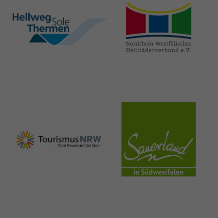
hellweg-sole-
nrw-
thermen.de
heilbaeder.de
nrw-
sauerland.co
tourismus.de
m