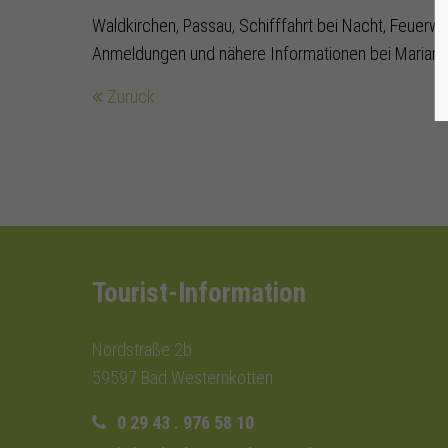
Waldkirchen, Passau, Schifffahrt bei Nacht, Feuerwe
Anmeldungen und nähere Informationen bei Marian
Zurück
Tourist-Information
Nordstraße 2b
59597 Bad Westernkotten
0 29 43 . 976 58 10