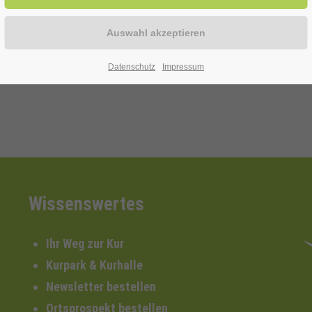
rk, Nationalpark Bayrischer Wald
ne Lier 02943-870847.
Datenschutz
Impressum
Wissenswertes
Ihr Weg zur Kur
Kurpark & Kurhalle
Newsletter bestellen
Ortsprospekt bestellen