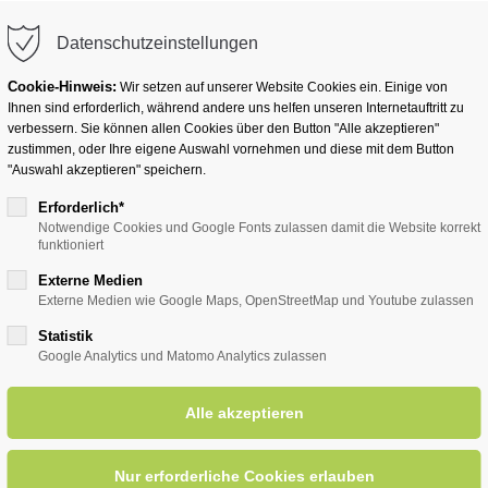
info@badwesternkotten.de
Datenschutzeinstellungen
Cookie-Hinweis:
Wir setzen auf unserer Website Cookies ein. Einige von
Ihnen sind erforderlich, während andere uns helfen unseren Internetauftritt zu
verbessern. Sie können allen Cookies über den Button "Alle akzeptieren"
zustimmen, oder Ihre eigene Auswahl vornehmen und diese mit dem Button
Ihr Heilbad
Übernachten
Für Ihre Gesun
"Auswahl akzeptieren" speichern.
Erforderlich*
Notwendige Cookies und Google Fonts zulassen damit die Website korrekt
funktioniert
entsreader (Timeline)
Externe Medien
Externe Medien wie Google Maps, OpenStreetMap und Youtube zulassen
Statistik
Google Analytics und Matomo Analytics zulassen
en in Flammen"
10.07.2026–13.0