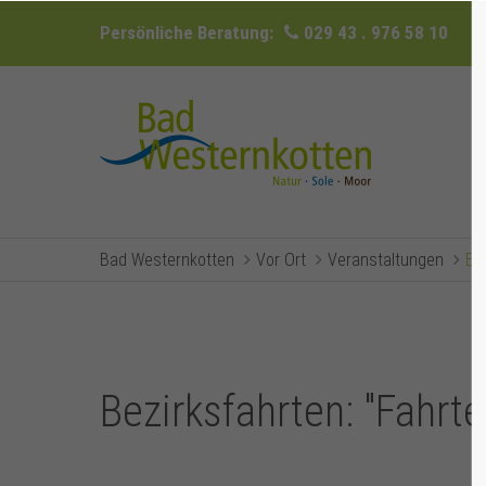
Persönliche Beratung:
029 43 . 976 58 10
Bad Westernkotten
Vor Ort
Veranstaltungen
Ev
Bezirksfahrten: "Fahrt