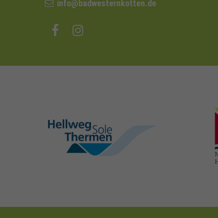
info@badwesternkotten.de
hellweg-sole-
thermen.de