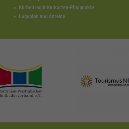
Kurbeitrag & Kurkarten-Pluspunkte
Lageplan und Anreise
nrw-
nrw-tourismus.de
heilbaeder.de