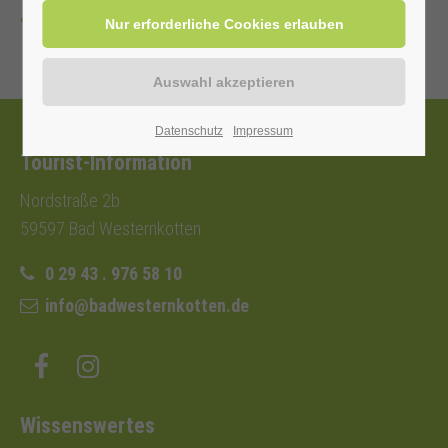
Zurück
Datenschutz
Impressum
Tourist-Information
Nordstraße 2b
59597 Bad Westernkotten
0 29 43 . 976 58 10
info@badwesternkotten.de
Wissenswertes