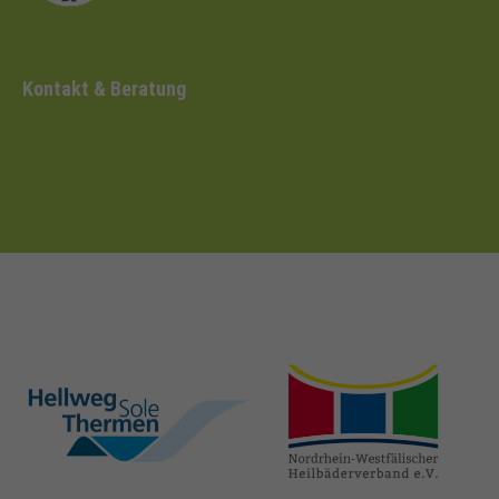
Kontakt & Beratung
hellweg-sole-
nrw-
thermen.de
heilbaeder.de