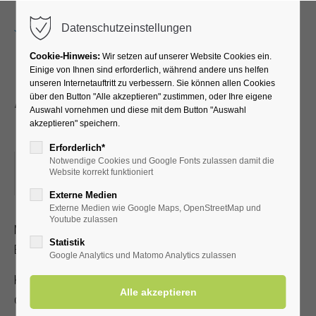
Menu
Datenschutzeinstellungen
Cookie-Hinweis:
Wir setzen auf unserer Website Cookies ein.
Einige von Ihnen sind erforderlich, während andere uns helfen
unseren Internetauftritt zu verbessern. Sie können allen Cookies
Atemübungen an den
über den Button "Alle akzeptieren" zustimmen, oder Ihre eigene
Auswahl vornehmen und diese mit dem Button "Auswahl
Gradierwerken
akzeptieren" speichern.
Erforderlich*
Notwendige Cookies und Google Fonts zulassen damit die
03.12.2024, 15:30–16:00
Website korrekt funktioniert
ORT: TREFFPUNKT: VOR DER KURHALLE
Externe Medien
Externe Medien wie Google Maps, OpenStreetMap und
Youtube zulassen
Mit speziellen Atemübungen lernen Sie, wie der positive
Statistik
Effekt der gesunden Aerosole verstärkt werden kann.
Google Analytics und Matomo Analytics zulassen
Kostenbeitrag mit gültiger Kur-/ Einwohnerkarte 2,00 €,
ohne 5,00 €.