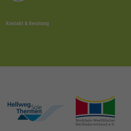
Kontakt & Beratung
hellweg-sole-
nrw-
thermen.de
heilbaeder.de