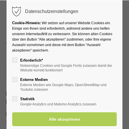
Menu
Datenschutzeinstellungen
Cookie-Hinweis:
Wir setzen auf unserer Website Cookies ein.
Einige von Ihnen sind erforderlich, während andere uns helfen
unseren Internetauftritt zu verbessern. Sie können allen Cookies
Atemübungen an den
über den Button "Alle akzeptieren" zustimmen, oder Ihre eigene
Auswahl vornehmen und diese mit dem Button "Auswahl
Gradierwerken
akzeptieren" speichern.
Erforderlich*
Notwendige Cookies und Google Fonts zulassen damit die
02.05.2023, 15:00–15:30
Website korrekt funktioniert
ORT: TREFFPUNKT VOR DER KURHALLE
Externe Medien
Externe Medien wie Google Maps, OpenStreetMap und
Youtube zulassen
Mit speziellen Atemübungen lernen Sie, wie der positive
Statistik
Effekt der gesunden Aerosole verstärkt werden kann.
Google Analytics und Matomo Analytics zulassen
Kostenbeitrag mit gültiger Kur-/Einwohnerkarte 2,- €, ohne
3,- €