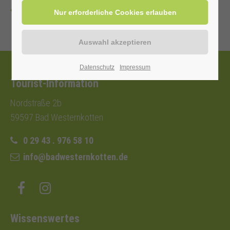
Zurück
Datenschutz
Impressum
Tourist-Information
Nordstraße 2b
59597 Bad Westernkotten
0 29 43 . 976 58 10
info@badwesternkotten.de
Wissenswertes