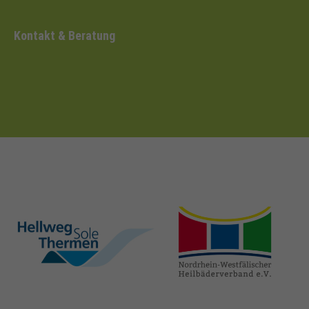
Kontakt & Beratung
hellweg-sole-
nrw-
thermen.de
heilbaeder.de