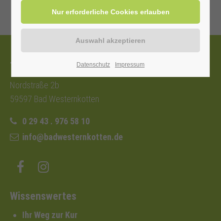
Tourist-Information
Datenschutz
Impressum
Nordstraße 2b
59597 Bad Westernkotten
0 29 43 . 976 58 10
info@badwesternkotten.de
Wissenswertes
Ihr Weg zur Kur