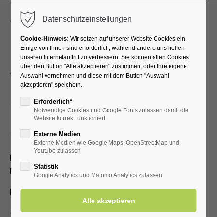
Menu
Datenschutzeinstellungen
Cookie-Hinweis:
Wir setzen auf unserer Website Cookies ein.
Einige von Ihnen sind erforderlich, während andere uns helfen
unseren Internetauftritt zu verbessern. Sie können allen Cookies
Atemübungen an den
über den Button "Alle akzeptieren" zustimmen, oder Ihre eigene
Auswahl vornehmen und diese mit dem Button "Auswahl
Gradierwerken
akzeptieren" speichern.
Erforderlich*
Notwendige Cookies und Google Fonts zulassen damit die
28.07.2026, 15:30
Website korrekt funktioniert
ORT: TREFFPUNKT: VOR DER KURHALLE
Externe Medien
Externe Medien wie Google Maps, OpenStreetMap und
Youtube zulassen
Mit speziellen Atemübungen lernen Sie, wie der positive
Statistik
Effekt der gesunden Aerosole verstärkt werden kann
Google Analytics und Matomo Analytics zulassen
Mit Kur-/Einwohnerkarte 2,00 €, ohne 5,00 €
Zurück