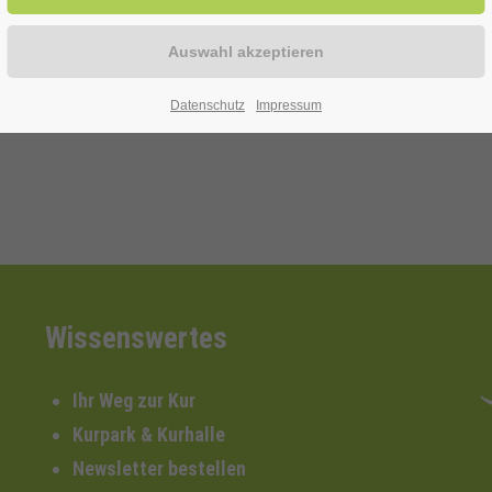
itive Effekt der gesunden Aerosole verstärkt werden kann
Datenschutz
Impressum
Wissenswertes
Ihr Weg zur Kur
Kurpark & Kurhalle
Newsletter bestellen