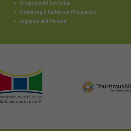
Ortsprospekt bestellen
Kurbeitrag & Kurkarten-Pluspunkte
Lageplan und Anreise
nrw-
nrw-tourismus.de
heilbaeder.de