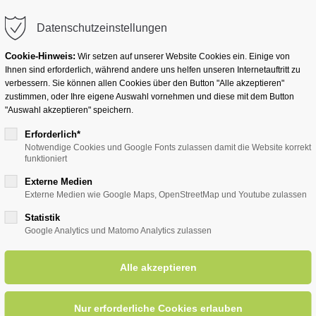
info@badwesternkotten.de
Datenschutzeinstellungen
Cookie-Hinweis:
Wir setzen auf unserer Website Cookies ein. Einige von
Ihnen sind erforderlich, während andere uns helfen unseren Internetauftritt zu
verbessern. Sie können allen Cookies über den Button "Alle akzeptieren"
zustimmen, oder Ihre eigene Auswahl vornehmen und diese mit dem Button
Ihr Heilbad
Übernachten
Für Ihre Gesun
"Auswahl akzeptieren" speichern.
Erforderlich*
Notwendige Cookies und Google Fonts zulassen damit die Website korrekt
funktioniert
entsreader (Timeline)
Externe Medien
Externe Medien wie Google Maps, OpenStreetMap und Youtube zulassen
Statistik
Google Analytics und Matomo Analytics zulassen
radierwerken
07.07.2026, 15:30
ORT: TREFFPUNKT: