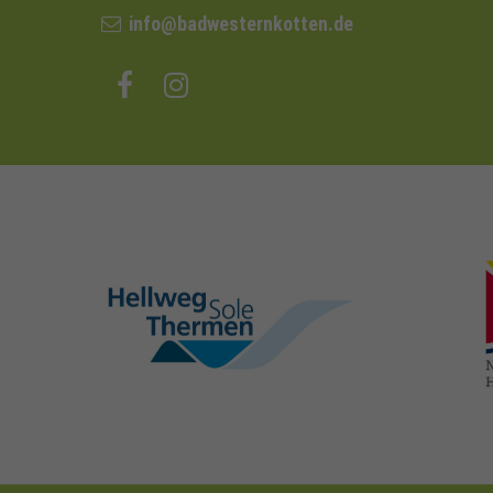
info@badwesternkotten.de
hellweg-sole-
thermen.de