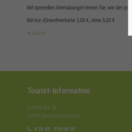
Mit speziellen Atemübungen lernen Sie, wie der pos
Mit Kur-/Einwohnerkarte 2,00 €, ohne 5,00 €
Zurück
Tourist-Information
Nordstraße 2b
59597 Bad Westernkotten
0 29 43 . 976 58 10