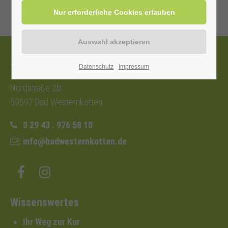
Tourist-Information
Datenschutz
Impressum
Nordstraße 2b
59597 Bad Westernkotten
0 29 43 . 976 58 10
info@badwesternkotten.de
Wissenswertes
Ihr Weg zur Kur