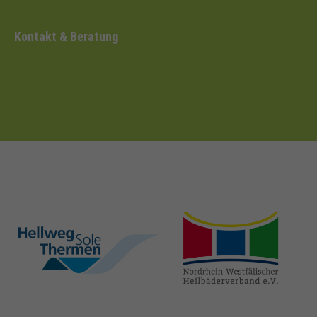
Kontakt & Beratung
hellweg-sole-
nrw-
thermen.de
heilbaeder.de