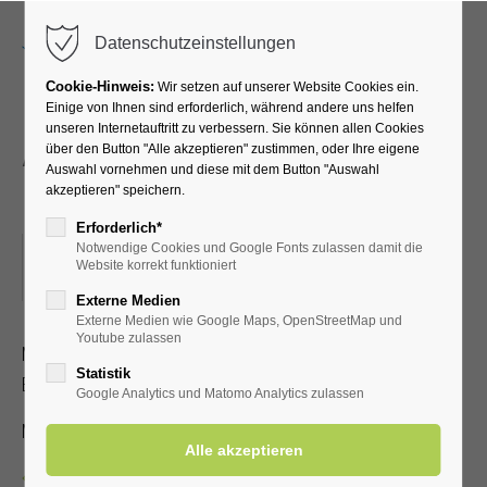
Menu
Datenschutzeinstellungen
Cookie-Hinweis:
Wir setzen auf unserer Website Cookies ein.
Einige von Ihnen sind erforderlich, während andere uns helfen
unseren Internetauftritt zu verbessern. Sie können allen Cookies
Atemübungen an den
über den Button "Alle akzeptieren" zustimmen, oder Ihre eigene
Auswahl vornehmen und diese mit dem Button "Auswahl
Gradierwerken
akzeptieren" speichern.
Erforderlich*
Notwendige Cookies und Google Fonts zulassen damit die
24.02.2026, 15:30
Website korrekt funktioniert
ORT: TREFFPUNKT: VOR DER KURHALLE
Externe Medien
Externe Medien wie Google Maps, OpenStreetMap und
Youtube zulassen
Mit speziellen Atemübungen lernen Sie, wie der positive
Statistik
Effekt der gesunden Aerosole verstärkt werden kann
Google Analytics und Matomo Analytics zulassen
Mit Kur-/Einwohnerkarte 2,00 €, ohne 5,00 €
Zurück