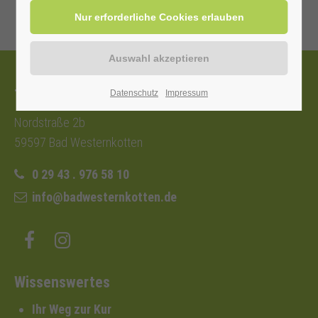
Tourist-Information
Datenschutz
Impressum
Nordstraße 2b
59597 Bad Westernkotten
0 29 43 . 976 58 10
info@badwesternkotten.de
Wissenswertes
Ihr Weg zur Kur