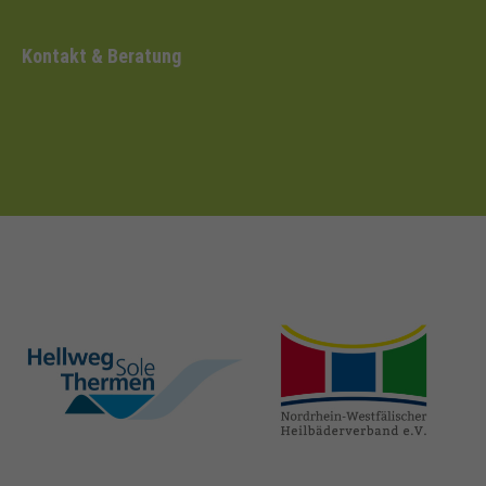
Kontakt & Beratung
hellweg-sole-
nrw-
thermen.de
heilbaeder.de