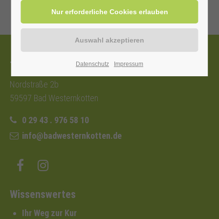
Tourist-Information
Datenschutz
Impressum
Nordstraße 2b
59597 Bad Westernkotten
0 29 43 . 976 58 10
info@badwesternkotten.de
Wissenswertes
Ihr Weg zur Kur