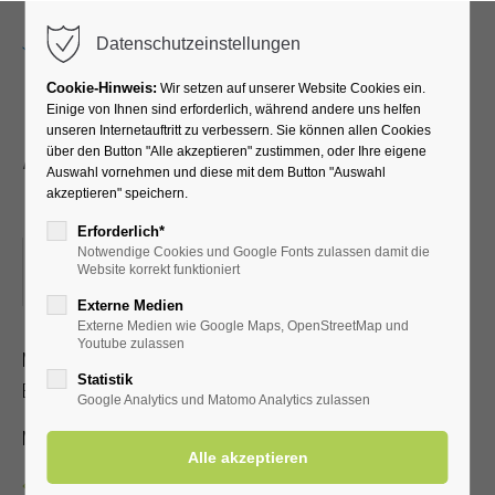
Menu
Datenschutzeinstellungen
Cookie-Hinweis:
Wir setzen auf unserer Website Cookies ein.
Einige von Ihnen sind erforderlich, während andere uns helfen
unseren Internetauftritt zu verbessern. Sie können allen Cookies
Atemübungen an den
über den Button "Alle akzeptieren" zustimmen, oder Ihre eigene
Auswahl vornehmen und diese mit dem Button "Auswahl
Gradierwerken
akzeptieren" speichern.
Erforderlich*
Notwendige Cookies und Google Fonts zulassen damit die
09.12.2025, 15:30–16:00
Website korrekt funktioniert
ORT: TREFFPUNKT: VOR DER KURHALLE
Externe Medien
Externe Medien wie Google Maps, OpenStreetMap und
Youtube zulassen
Mit speziellen Atemübungen lernen Sie, wie der positive
Statistik
Effekt der gesunden Aerosole verstärkt werden kann
Google Analytics und Matomo Analytics zulassen
Mit Kur-/Einwohnerkarte 2,00 €, ohne 5,00 €
Zurück