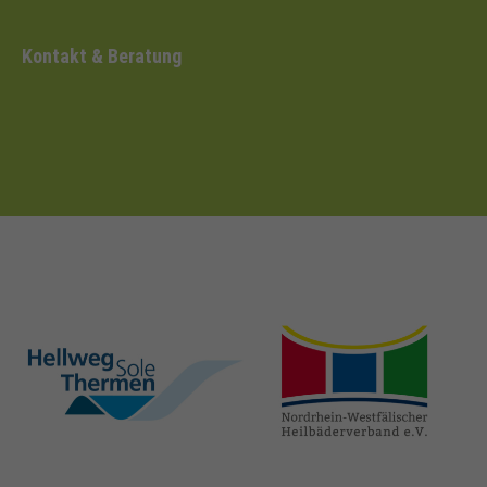
Kontakt & Beratung
hellweg-sole-
nrw-
thermen.de
heilbaeder.de