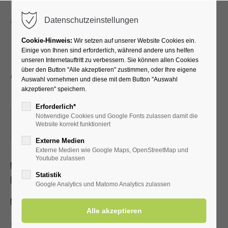
Menu
Datenschutzeinstellungen
Cookie-Hinweis:
Wir setzen auf unserer Website Cookies ein.
Einige von Ihnen sind erforderlich, während andere uns helfen
unseren Internetauftritt zu verbessern. Sie können allen Cookies
Atemübungen an den
über den Button "Alle akzeptieren" zustimmen, oder Ihre eigene
Auswahl vornehmen und diese mit dem Button "Auswahl
Gradierwerken
akzeptieren" speichern.
Erforderlich*
Notwendige Cookies und Google Fonts zulassen damit die
21.10.2025, 15:30–16:00
Website korrekt funktioniert
ORT: TREFFPUNKT: VOR DER KURHALLE
Externe Medien
Externe Medien wie Google Maps, OpenStreetMap und
Youtube zulassen
Mit speziellen Atemübungen lernen Sie, wie der positive
Statistik
Effekt der gesunden Aerosole verstärkt werden kann
Google Analytics und Matomo Analytics zulassen
Mit Kur-/Einwohnerkarte 2,00 €, ohne 5,00 €
Zurück