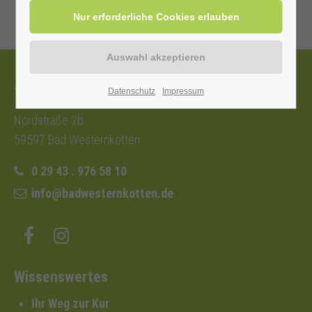
Tourist-Information
Datenschutz
Impressum
Nordstraße 2b
59597 Bad Westernkotten
0 29 43 . 976 58 10
info@badwesternkotten.de
Wissenswertes
Ihr Weg zur Kur